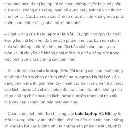
như mua balo đựng laptop thì sẽ chọn những chiếc balo có phần
giảm xốc, không gian rộng, balo để đựng máy ảnh thì kích thước
nhỏ hơn…. Các bạn nên xác định rõ mục đích để không mua phải
nhầm sản phẩm rồi lại phải bỏ xó nhà nhé.
– Chất lượng của
balo laptop Hà Nội
: Hãy ghi nhớ quy tắc chất
lượng luôn đi kèm với độ bền sản phẩm nhé, các bạn nên chọn
balo với những chất liệu bền, có độ chắc chắn cao, tạo sự an
toàn khi di chuyển để không phải mất quá nhiều công sức trong
việc phải sữa chữa chúng các bạn nhé.
– Kích thước của
balo laptop
: Nếu đối tượng các bạn muốn tặng
là nữ thì nên lựa chọn những chiếc
balo laptop Hà Nội
có kiểu
dáng thanh mảnh, gọn nhẹ, tuy nhiên các bạn cũng nên tùy thuộc
vào kích thước của chiếc laptop để lựa chọn nữa nhé, không nên
chọn những chiếc balo có kích thước quá lớn trong khi nhu cầu
của các bạn không lớn đến như vậy nhé.
– Chọn cho mình một địa chỉ cung cấp
balo laptop Hà Nội
uy tín:
Một thương hiệu uy tín, nhất định sẽ đem đến cho các bạn những
lời khuyên hiệu quả cũng như là những sản phẩm tuyệt vời, chất