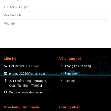
Túi Xách Du Lịch
Vali Du Lịch
Phụ kiện
Liên hệ
Về chúng tôi
Hotline: 0987 350 678
Thông tin cửa hàng
phamdat2010@gmail.com
Fanpage
221 Chấn Hưng, Phường 6,
Liên hệ
Quận Tân Bình, TP.HCM
Website: www.shopta.vn
Mua hàng trực tuyến
Chứng nhận