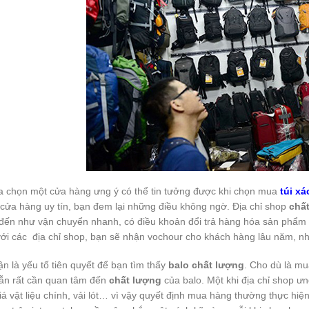
a chọn một cửa hàng ưng ý có thể tin tưởng được khi chọn mua
túi x
ỉ cửa hàng uy tín, bạn đem lại những điều không ngờ. Địa chỉ shop
chấ
 đến như vận chuyển nhanh, có điều khoản đổi trả hàng hóa sản phẩm
với các địa chỉ shop, bạn sẽ nhận vochour cho khách hàng lâu năm, n
n là yếu tố tiên quyết để bạn tìm thấy
balo chất lượng
. Cho dù là mu
ẫn rất cần quan tâm đến
chất lượng
của balo. Một khi địa chỉ shop ư
á vật liệu chính, vải lót… vì vậy quyết định mua hàng thường thực hiện