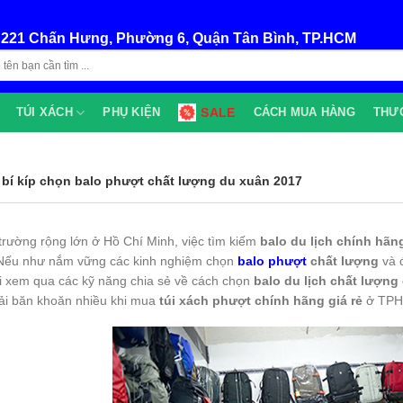
:
221 Chấn Hưng, Phường 6, Quận Tân Bình, TP.HCM
TÚI XÁCH
PHỤ KIỆN
SALE
CÁCH MUA HÀNG
THƯ
ộ bí kíp chọn balo phượt chất lượng du xuân 2017
 trường rộng lớn ở Hồ Chí Minh, việc tìm kiếm
balo du lịch chính hãn
Nếu như nắm vững các kinh nghiệm chọn
balo phượt
chất lượng
và 
i xem qua các kỹ năng chia sẻ về cách chọn
balo du lịch chất lượng
ải băn khoăn nhiều khi mua
túi xách phượt chính hãng giá rẻ
ở TPH