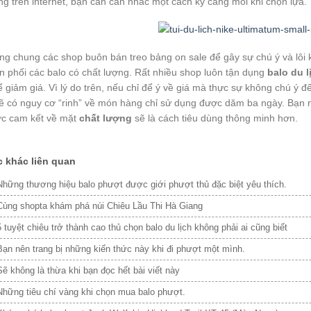
ng trên internet, bạn cần cân nhắc một cách kỹ càng mỗi khi chọn lựa.
ng chung các shop buôn bán treo bảng on sale để gây sự chú ý và lôi
n phối các balo có chất lượng. Rất nhiều shop luôn tận dụng
balo du l
giảm giá. Vì lý do trên, nếu chỉ để ý về giá mà thực sự không chú ý đế
ẽ có nguy cơ “rinh” về món hàng chỉ sử dụng được dăm ba ngày. Bạn 
ợc cam kết về mặt
chất lượng
sẽ là cách tiêu dùng thông minh hơn.
c khác liên quan
Những thương hiệu balo phượt được giới phượt thủ đặc biệt yêu thích.
Cùng shopta khám phá núi Chiêu Lầu Thi Hà Giang
5 tuyệt chiêu trở thành cao thủ chọn balo du lịch không phải ai cũng biết
Bạn nên trang bị những kiến thức này khi đi phượt một mình.
Sẽ không là thừa khi bạn đọc hết bài viết này
Những tiêu chí vàng khi chọn mua balo phượt.