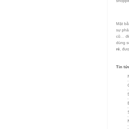
shoppi
Mặt bằ
sự phâ
cũ… để 
dùng s
rẻ
, đư
Tin tứ