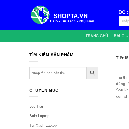
Bỏ
qua
ĐC 
nội
dung
TRANG CHỦ
BALO
TÌM KIẾM SẢN PHẨM
Tiết l
Tại thị
dùng. 
Sau kh
CHUYÊN MỤC
còn ph
Lều Trại
Balo Laptop
Túi Xách Laptop