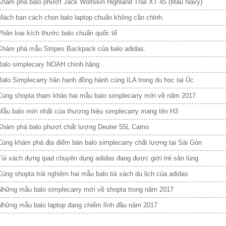
Khám phá balo phượt Jack Wolfskin Highland Trail XT 45 (Màu Navy)
Mách bạn cách chọn balo laptop chuẩn không cần chỉnh.
Phân loại kích thước balo chuẩn quốc tế
Khám phá mẫu Stripes Backpack của balo adidas.
Balo simplecary NOAH chính hãng
Balo Simplecarry hân hạnh đồng hành cùng ILA trong du học tại Úc
Cùng shopta tham khảo hai mẫu balo simplecarry mới về năm 2017.
Mẫu balo mới nhất của thương hiệu simplecarry mang tên H3
Khám phá balo phượt chất lượng Deuter 55L Camo
Cùng khám phá địa điểm bán balo simplecarry chất lượng tại Sài Gòn
Túi xách đựng ipad chuyên dụng adidas đang được giới trẻ săn lùng
Cùng shopta trải nghiệm hai mẫu balo túi xách du lịch của adidas
Những mẫu balo simplecarry mới về shopta trong năm 2017
Những mẫu balo laptop đang chiếm lĩnh đầu năm 2017