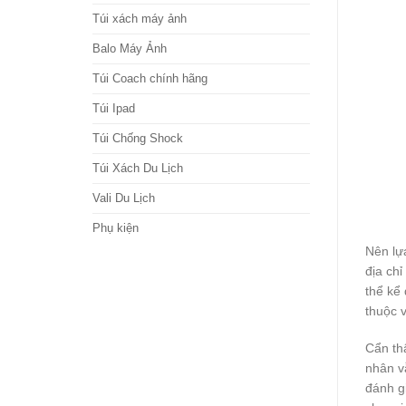
Túi xách máy ảnh
Balo Máy Ảnh
Túi Coach chính hãng
Túi Ipad
Túi Chống Shock
Túi Xách Du Lịch
Vali Du Lịch
Phụ kiện
Nên lự
địa ch
thể kể
thuộc 
Cẩn thậ
nhân v
đánh gi