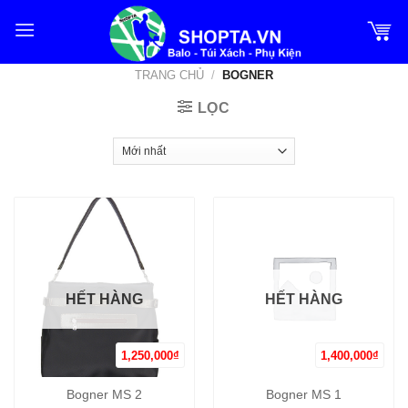
Bỏ
qua
nội
TRANG CHỦ
/
BOGNER
dung
LỌC
HẾT HÀNG
HẾT HÀNG
1,250,000
₫
1,400,000
₫
Bogner MS 2
Bogner MS 1