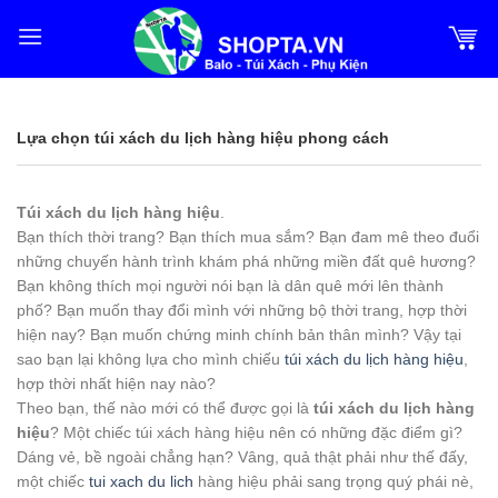
Bỏ
qua
nội
dung
Lựa chọn túi xách du lịch hàng hiệu phong cách
Túi xách du lịch hàng hiệu
.
Bạn thích thời trang? Bạn thích mua sắm? Bạn đam mê theo đuổi
những chuyến hành trình khám phá những miền đất quê hương?
Bạn không thích mọi người nói bạn là dân quê mới lên thành
phố? Bạn muốn thay đổi mình với những bộ thời trang, hợp thời
hiện nay? Bạn muốn chứng minh chính bản thân mình? Vậy tại
sao bạn lại không lựa cho mình chiếu
túi xách du lịch hàng hiệu
,
hợp thời nhất hiện nay nào?
Theo bạn, thế nào mới có thể được gọi là
túi xách du lịch hàng
hiệu
? Một chiếc túi xách hàng hiệu nên có những đặc điểm gì?
Dáng vẻ, bề ngoài chẳng hạn? Vâng, quả thật phải như thế đấy,
một chiếc
tui xach du lich
hàng hiệu phải sang trọng quý phái nè,