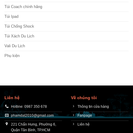
Túi Coach chính hãng
Túi Ipad
Túi Chống Shock
Túi Xách Du Lịch
Vali Du Lịch
Phụ kiện
Liên hệ
Về chúng tôi
Hotline: 0987 350 678
Thông tin cửa hàng
phamdat2010@gmail.com
Fanpage
221 Chấn Hưng, Phường 6,
Liên hệ
Quận Tân Bình, TP.HCM