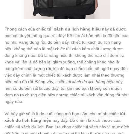
Phong cách của chiếc
túi xách du lịch hàng hiệu
này đã được
bạn xét duyệt thông qua rồi đấy! Kế tiếp ắt hẳn nên là độ bền của
nó nhỉ. Vâng đúng rồi, độ bền đấy, chiếc túi xách du lịch hàng
hiệu không thể nào là một chiếc túi xách kém chất lượng được
đúng không nào. Đã là hàng hiệu thì không thể nào chỉ đem tra
khoe vài lần là độ bền lại giảm xuống, thế chẳng khác nào là
hàng kém chất lượng rồi, lúc đó bạn chắc chắn sẽ nghĩ ngay đến
việc đây chính là một chiếc túi xách được làm nhái theo thương
hiệu nào đó rồi. Đúng vậy, chiếc
túi xách du lịch hàng hiệu
này
nên có độ bền rất là cao đấy, tới khi nào bạn không còn muốn
đem nó ra chưng diện nữa nhưng chiếc túi xách vẫn dùng tốt như
ngày nào.
Và bây giờ sẽ là lí do cuối cùng mà bạn sắm cho mình chiếc
túi
xách du lịch hàng hiệu
này đấy. Đó chính là kích thước của
chiếc túi xách du lịch. Bạn lựa chọn chiếc túi xách này vì mục đích
gì? Nếu là vì một chuyến đi hoàn mỹ thì kích thước của nó phải