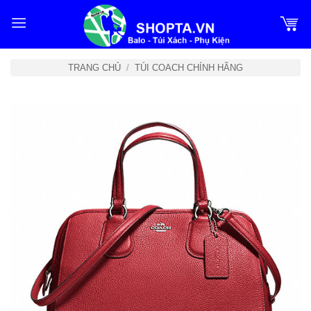
Bỏ
qua
nội
dung
TRANG CHỦ
/
TÚI COACH CHÍNH HÃNG