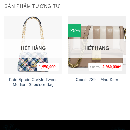
SẢN PHẨM TƯƠNG TỰ
-25%
HẾT HÀNG
HẾT HÀNG
Giá
Giá
1,950,000
₫
2,980,000
₫
3,980,000
₫
gốc
hiện
là:
tại
3,980,000₫.
là:
Kate Spade Carlyle Tweed
Coach 739 – Màu Kem
2,980
Medium Shoulder Bag