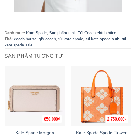
Danh mục:
Kate Spade
,
Sản phẩm mới
,
Túi Coach chính hãng
Thẻ:
coach house
,
giỏ coach
,
túi kate spade
,
túi kate spade auth
,
túi
kate spade sale
SẢN PHẨM TƯƠNG TỰ
850,000
₫
2,750,000
₫
Kate Spade Morgan
Kate Spade Spade Flower