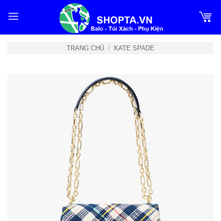
Bỏ
qua
nội
dung
TRANG CHỦ
/
KATE SPADE