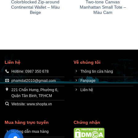
Colorblocked Zip-around
Two-tone Canvas
Continental Wallet – Màu
Manhattan Small Tote –
Beige
Màu Cam
Liên hệ
Về chúng tôi
Hotline: 0987 350 678
Thông tin cửa hàng
phamdat2010@gmail.com
Fanpage
221 Chấn Hưng, Phường 6,
Liên hệ
Quận Tân Bình, TP.HCM
Website: www.shopta.vn
Mua hàng trực tuyến
Chứng nhận
Hướng dẫn mua hàng