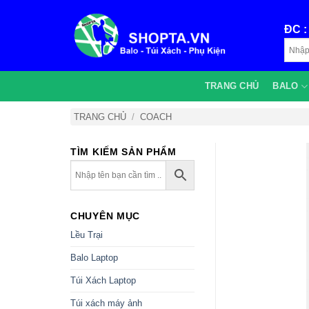
Bỏ
qua
ĐC 
nội
dung
TRANG CHỦ
BALO
TRANG CHỦ
/
COACH
TÌM KIẾM SẢN PHẨM
CHUYÊN MỤC
Lều Trại
Balo Laptop
Túi Xách Laptop
Túi xách máy ảnh