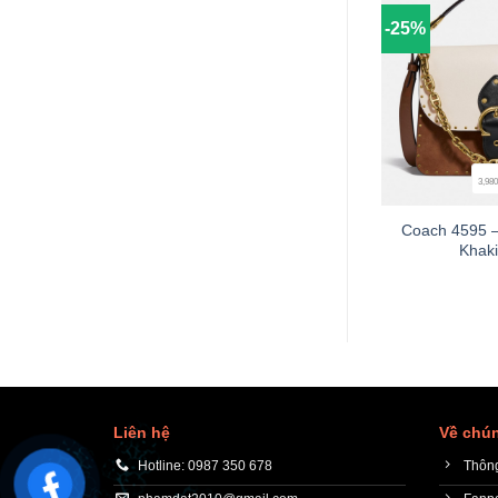
-25%
3,980
+
Coach 4595 –
Khaki
Liên hệ
Về chún
Hotline: 0987 350 678
Thông