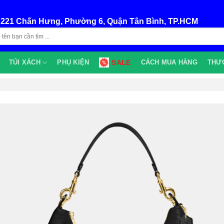
:
221 Chấn Hưng, Phường 6, Quận Tân Bình, TP.HCM
TÚI XÁCH
PHỤ KIỆN
SALE
CÁCH MUA HÀNG
THƯ