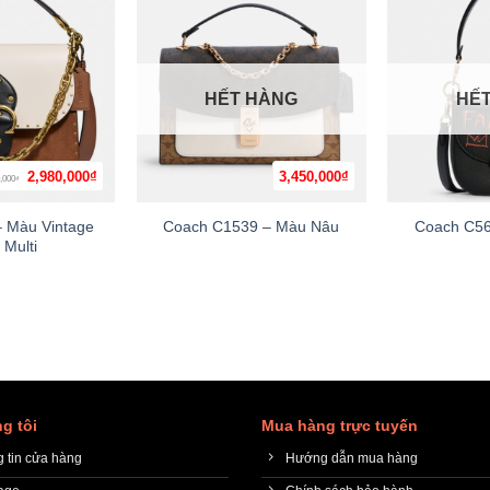
HẾT HÀNG
HẾ
Giá
Giá
2,980,000
₫
3,450,000
₫
,000
+
+
₫
gốc
hiện
là:
tại
3,980,000₫.
là:
 Màu Vintage
Coach C1539 – Màu Nâu
Coach C56
2,980,000₫.
 Multi
g tôi
Mua hàng trực tuyến
 tin cửa hàng
Hướng dẫn mua hàng