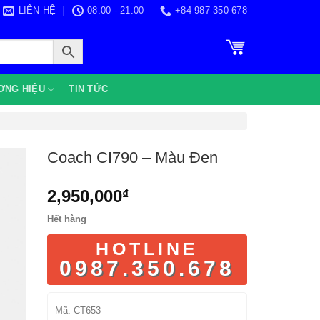
LIÊN HỆ
08:00 - 21:00
+84 987 350 678
ƠNG HIỆU
TIN TỨC
Coach CI790 – Màu Đen
2,950,000
₫
Hết hàng
HOTLINE
0987.350.678
Mã:
CT653