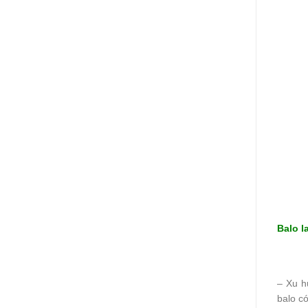
Balo l
– Xu h
balo c