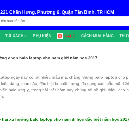
:
221 Chấn Hưng, Phường 6, Quận Tân Bình, TP.HCM
TÚI XÁCH
PHỤ KIỆN
SALE
CÁCH MUA HÀNG
THƯ
ớng chọn balo laptop cho nam giới năm học 2017
aptop
ngày nay có rất nhiều mẫu mã, chẳng những
balo laptop
cho p
ừ kiểu dáng, màu sắc, đặc biệt là chất lượng, đa dạng các mẫu mã. Ch
hiếc balo ưng ý, trong bài viết hôm nay chúng tôi sẽ giới thiệu cho 
m.
p hai xu hướng balo laptop cho nam đi học đặc biệt năm học 201