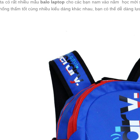
ta có rất nhiều mẫu
balo laptop
cho các bạn nam vào năm học mới sắp
hống thấm tốt cùng nhiều kiểu dáng khác nhau, bạn có thể dễ dàng lự