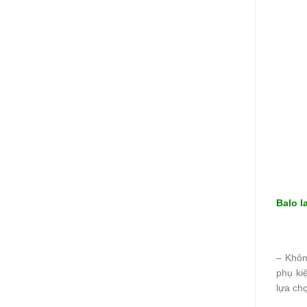
Balo l
– Khôn
phụ ki
lựa ch