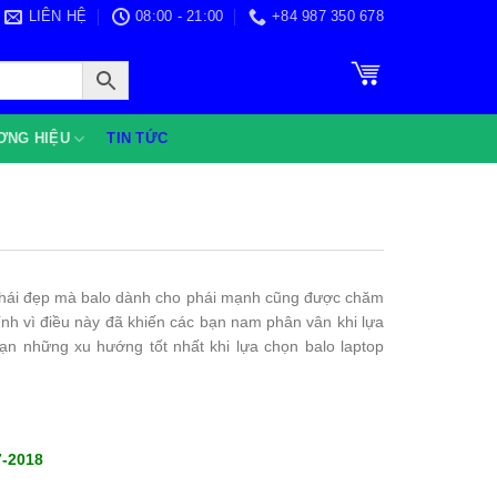
LIÊN HỆ
08:00 - 21:00
+84 987 350 678
ƠNG HIỆU
TIN TỨC
hái đẹp mà balo dành cho phái mạnh cũng được chăm
ính vì điều này đã khiến các bạn nam phân vân khi lựa
bạn những xu hướng tốt nhất khi lựa chọn balo laptop
7-2018