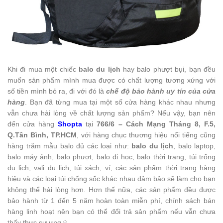
Khi đi mua một chiếc
balo du lịch
hay balo phượt bụi, bạn đều
muốn sản phẩm mình mua được có chất lượng tương xứng với
số tiền mình bỏ ra, đi với đó là
chế độ bảo hành uy tín của cửa
hàng
. Bạn đã từng mua tại một số cửa hàng khác nhau nhưng
vẫn chưa hài lòng về chất lượng sản phẩm? Nếu vậy, bạn nên
đến cửa hàng
Shopta
tại
766/6 – Cách Mạng Tháng 8, F.5,
Q.Tân Bình, TP.HCM
, với hàng chục thương hiệu nổi tiếng cũng
hàng trăm mẫu balo đủ các loại như:
balo du lịch
, balo laptop,
balo máy ảnh, balo phượt, balo đi học, balo thời trang, túi trống
du lịch, vali du lịch, túi xách, ví, các sản phẩm thời trang hàng
hiệu và các loại túi chống sốc khác nhau đảm bảo sẽ làm cho bạn
không thể hài lòng hơn. Hơn thế nữa, các sản phẩm đều được
bảo hành từ 1 đến 5 năm hoàn toàn miễn phí, chính sách bán
hàng linh hoạt nên bạn có thể đổi trả sản phẩm nếu vẫn chưa
thấy thực sự ưng ý.