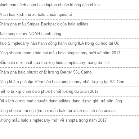
Mách bạn cách chọn balo laptop chuẩn không cần chỉnh.
Phân loại kích thước balo chuẩn quốc tế
Khám phá mẫu Stripes Backpack của balo adidas.
Balo simplecary NOAH chính hãng
Balo Simplecarry hân hạnh đồng hành cùng ILA trong du học tại Úc
Cùng shopta tham khảo hai mẫu balo simplecarry mới về năm 2017.
Mẫu balo mới nhất của thương hiệu simplecarry mang tên H3
Khám phá balo phượt chất lượng Deuter 55L Camo
Cùng khám phá địa điểm bán balo simplecarry chất lượng tại Sài Gòn
Tiết lộ bí kíp chọn balo phượt chất lượng du xuân 2017
Túi xách đựng ipad chuyên dụng adidas đang được giới trẻ săn lùng
Cùng shopta trải nghiệm hai mẫu balo túi xách du lịch của adidas
Những mẫu balo simplecarry mới về shopta trong năm 2017