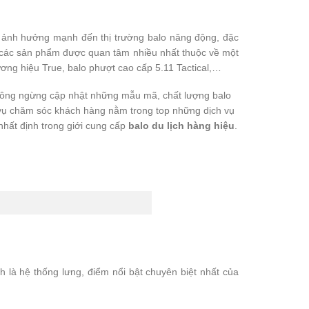
y ảnh hưởng mạnh đến thị trường balo năng động, đặc
ó các sản phẩm được quan tâm nhiều nhất thuộc về một
ơng hiệu True, balo phượt cao cấp 5.11 Tactical,…
 không ngừng cập nhật những mẫu mã, chất lượng balo
ch vụ chăm sóc khách hàng nằm trong top những dịch vụ
nhất định trong giới cung cấp
balo du lịch hàng hiệu
.
h là hệ thống lưng, điểm nổi bật chuyên biệt nhất của