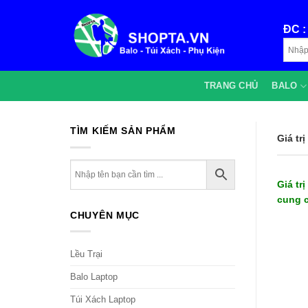
Bỏ
qua
ĐC 
nội
dung
TRANG CHỦ
BALO
TÌM KIẾM SẢN PHẨM
Giá tr
Giá tr
cung c
CHUYÊN MỤC
Lều Trại
Balo Laptop
Túi Xách Laptop