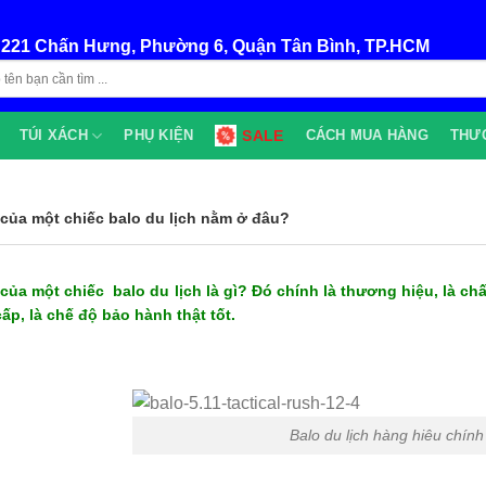
:
221 Chấn Hưng, Phường 6, Quận Tân Bình, TP.HCM
TÚI XÁCH
PHỤ KIỆN
SALE
CÁCH MUA HÀNG
THƯ
ị của một chiếc balo du lịch nằm ở đâu?
ị của một chiếc balo du lịch là gì? Đó chính là thương hiệu, là ch
ấp, là chế độ bảo hành thật tốt.
Balo du lịch hàng hiêu chín