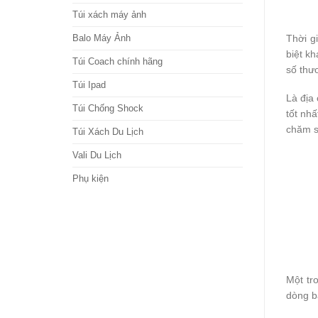
Túi xách máy ảnh
Thời g
Balo Máy Ảnh
biệt k
Túi Coach chính hãng
số thư
Túi Ipad
Là địa
Túi Chống Shock
tốt nh
chăm s
Túi Xách Du Lịch
Vali Du Lịch
Phụ kiện
Một tr
dòng ba