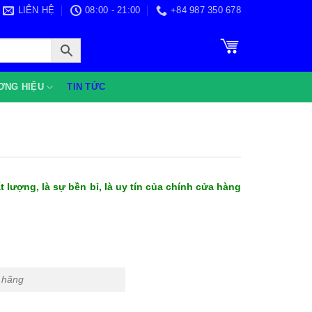
LIÊN HỆ
08:00 - 21:00
+84 987 350 678
ƠNG HIỆU
TIN TỨC
ất lượng, là sự bền bỉ, là uy tín của chính cửa hàng
h hãng