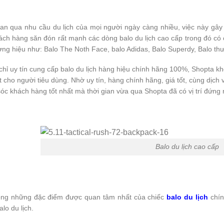
ian qua nhu cầu du lịch của mọi người ngày càng nhiều, việc này gâ
hách hàng săn đón rất mạnh các dòng balo du lịch cao cấp trong đó c
ơng hiệu như: Balo The Noth Face, balo Adidas, Balo Superdy, Balo thư
 chỉ uy tín cung cấp balo du lịch hàng hiệu chính hãng 100%, Shopta
ất cho người tiêu dùng. Nhờ uy tín, hàng chính hãng, giá tốt, cùng dị
óc khách hàng tốt nhất mà thời gian vừa qua Shopta đã có vị trí đứng 
Balo du lịch cao cấp
ong những đặc điểm được quan tâm nhất của chiếc
balo du lịch
chín
lo du lịch.