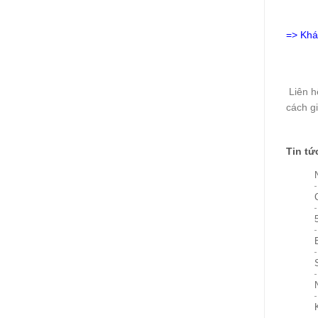
=>
Khá
Liên h
cách gi
Tin tứ