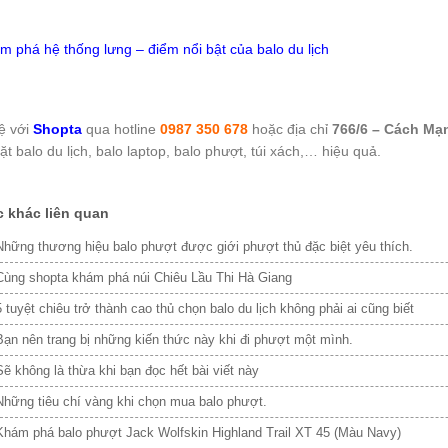
m phá hệ thống lưng – điểm nổi bật của balo du lịch
ệ với
Shopta
qua hotline
0987 350 678
hoặc địa chỉ
766/6 – Cách Mạn
ặt balo du lịch, balo laptop, balo phượt, túi xách,… hiệu quả.
c khác liên quan
Những thương hiệu balo phượt được giới phượt thủ đặc biệt yêu thích.
Cùng shopta khám phá núi Chiêu Lầu Thi Hà Giang
5 tuyệt chiêu trở thành cao thủ chọn balo du lịch không phải ai cũng biết
Bạn nên trang bị những kiến thức này khi đi phượt một mình.
Sẽ không là thừa khi bạn đọc hết bài viết này
Những tiêu chí vàng khi chọn mua balo phượt.
Khám phá balo phượt Jack Wolfskin Highland Trail XT 45 (Màu Navy)