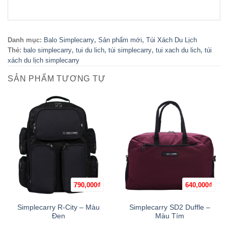
Danh mục:
Balo Simplecarry
,
Sản phẩm mới
,
Túi Xách Du Lịch
Thẻ:
balo simplecarry
,
tui du lich
,
túi simplecarry
,
tui xach du lich
,
túi
xách du lịch simplecarry
SẢN PHẨM TƯƠNG TỰ
790,000
₫
640,000
₫
Simplecarry R-City – Màu
Simplecarry SD2 Duffle –
Đen
Màu Tím