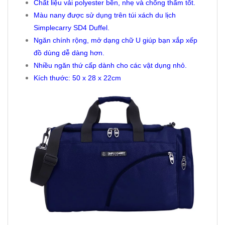
Chất liệu vải polyester bền, nhẹ và chống thấm tốt.
Màu nany được sử dụng trên túi xách du lịch
Simplecarry SD4 Duffel.
Ngăn chính rộng, mở dạng chữ U giúp bạn xắp xếp
đồ dùng dễ dàng hơn.
Nhiều ngăn thứ cấp dành cho các vật dụng nhỏ.
Kích thước: 50 x 28 x 22cm