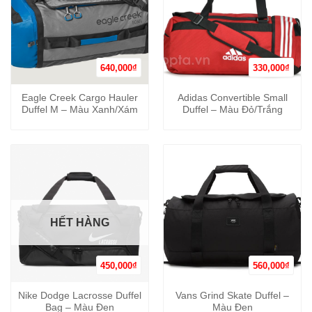
640,000
₫
330,000
₫
Eagle Creek Cargo Hauler
Adidas Convertible Small
Duffel M – Màu Xanh/Xám
Duffel – Màu Đỏ/Trắng
HẾT HÀNG
450,000
₫
560,000
₫
Nike Dodge Lacrosse Duffel
Vans Grind Skate Duffel –
Bag – Màu Đen
Màu Đen