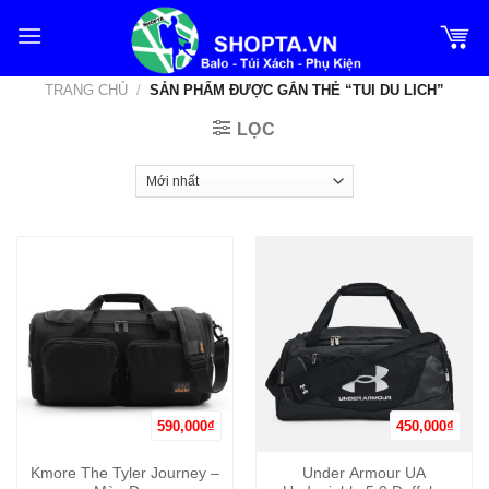
Bỏ
qua
nội
TRANG CHỦ
/
SẢN PHẨM ĐƯỢC GẮN THẺ “TUI DU LICH”
dung
LỌC
590,000
₫
450,000
₫
Kmore The Tyler Journey –
Under Armour UA