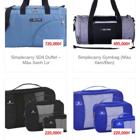
720,000
₫
495,000
₫
Simplecarry SD4 Duffel –
Simplecarry Gymbag (Màu
Màu Xanh Lơ
Xám/Đen)
220,000
₫
220,000
₫