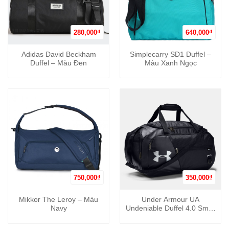
280,000
₫
640,000
₫
Adidas David Beckham
Simplecarry SD1 Duffel –
Duffel – Màu Đen
Màu Xanh Ngọc
750,000
₫
350,000
₫
Mikkor The Leroy – Màu
Under Armour UA
Navy
Undeniable Duffel 4.0 Small
– Màu Đen