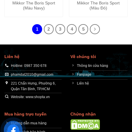
Mikkor The Boris Sport
Mikkor The Boris Sport
(Màu Navy)
(Màu Đỏ)
1
2
3
4
5
Liên hệ
Về chúng tôi
Hotline: 0987 350 678
Thông tin cửa hàng
phamdat2010@gmail.com
Fanpage
221 Chấn Hưng, Phường 6,
Liên hệ
Quận Tân Bình, TP.HCM
Website: www.shopta.vn
Mua hàng trực tuyến
Chứng nhận
Hướng dẫn mua hàng
Chính sách bảo hành