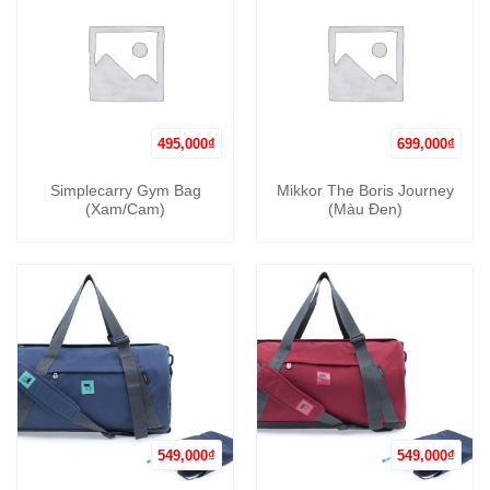
495,000
₫
699,000
₫
Simplecarry Gym Bag
Mikkor The Boris Journey
(Xam/Cam)
(Màu Đen)
549,000
₫
549,000
₫