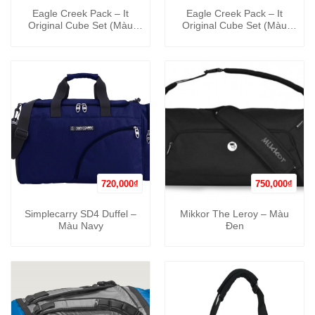
Eagle Creek Pack – It
Eagle Creek Pack – It
Original Cube Set (Màu
Original Cube Set (Màu
Đen)
Xanh)
720,000
₫
750,000
₫
Simplecarry SD4 Duffel –
Mikkor The Leroy – Màu
Màu Navy
Đen