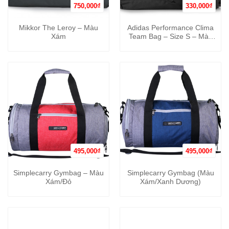
750,000
₫
330,000
₫
Mikkor The Leroy – Màu
Adidas Performance Clima
Xám
Team Bag – Size S – Màu
Đen/Đen
495,000
₫
495,000
₫
Simplecarry Gymbag – Màu
Simplecarry Gymbag (Màu
Xám/Đỏ
Xám/Xanh Dương)