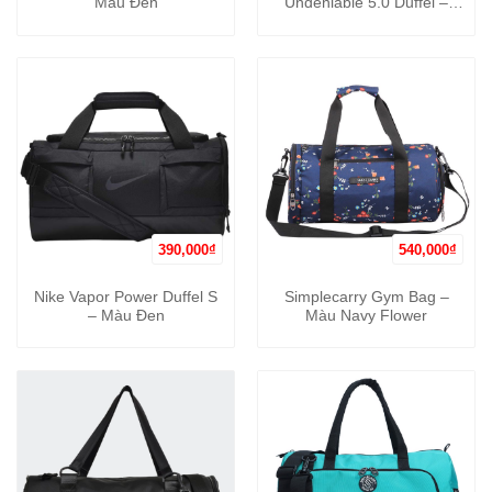
Màu Đen
Undeniable 5.0 Duffel –
Màu Đen
390,000
₫
540,000
₫
Nike Vapor Power Duffel S
Simplecarry Gym Bag –
– Màu Đen
Màu Navy Flower