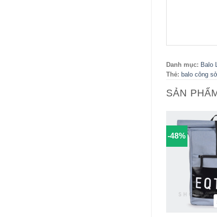
Danh mục:
Balo 
Thẻ:
balo công s
SẢN PHẨ
-48%
+