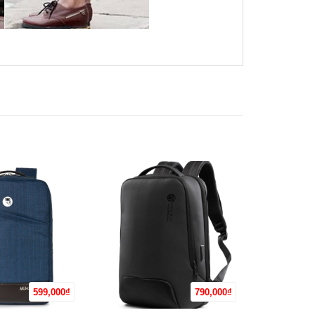
599,000
₫
790,000
₫
+
+