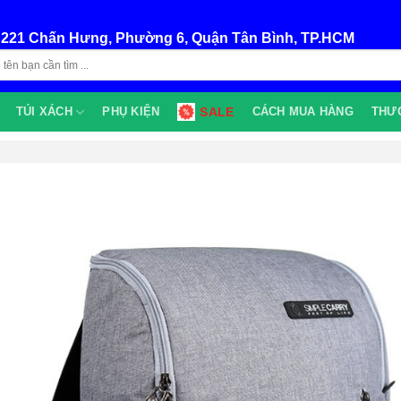
:
221 Chấn Hưng, Phường 6, Quận Tân Bình, TP.HCM
TÚI XÁCH
PHỤ KIỆN
SALE
CÁCH MUA HÀNG
THƯ