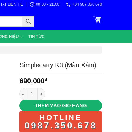
LIÊN HỆ
08:00 - 21:00
+84 987 350 678
ƠNG HIỆU
TIN TỨC
Simplecarry K3 (Màu Xám)
690,000
₫
Simplecarry K3 (Màu Xám) số lượng
THÊM VÀO GIỎ HÀNG
HOTLINE
0987.350.678