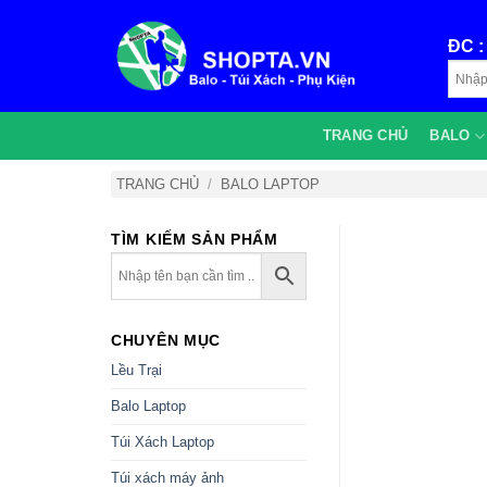
Bỏ
qua
ĐC 
nội
dung
TRANG CHỦ
BALO
TRANG CHỦ
/
BALO LAPTOP
TÌM KIẾM SẢN PHẨM
CHUYÊN MỤC
Lều Trại
Balo Laptop
Túi Xách Laptop
Túi xách máy ảnh