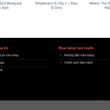
290,000₫.
là:
S19 Backpack
Simplecarry E-City 2 – Màu
Mikkor The N
150,000₫.
u Xám
D.Grey
Mà
g tôi
Mua hàng trực tuyến
 tin cửa hàng
Hướng dẫn mua hàng
age
Chính sách bảo hành
hệ