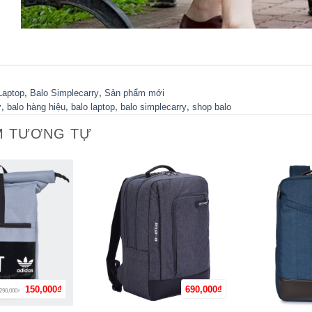
Laptop
,
Balo Simplecarry
,
Sản phẩm mới
ở
,
balo hàng hiệu
,
balo laptop
,
balo simplecarry
,
shop balo
M TƯƠNG TỰ
Giá
Giá
150,000
₫
690,000
₫
290,000
+
+
₫
gốc
hiện
là:
tại