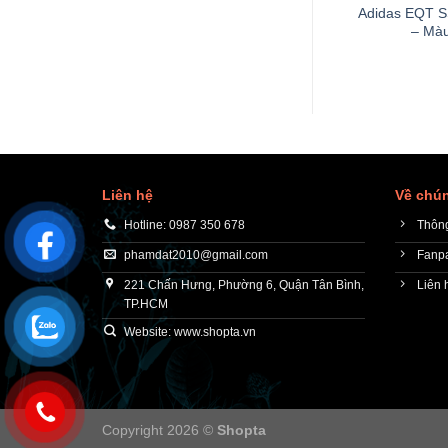
Adidas EQT S
– Mà
Liên hệ
Về chún
Hotline: 0987 350 678
Thông
phamdat2010@gmail.com
Fanp
221 Chấn Hưng, Phường 6, Quận Tân Bình,
Liên 
TP.HCM
Website: www.shopta.vn
Copyright 2026 ©
Shopta