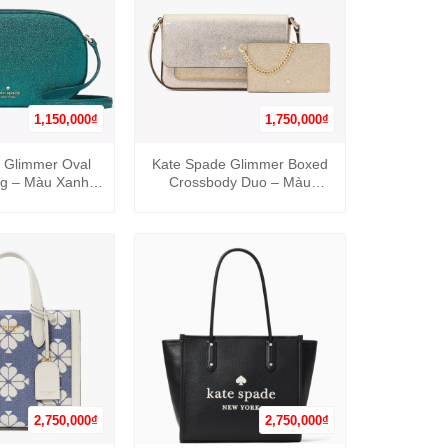
1,150,000
₫
1,750,000
₫
+
 Glimmer Oval
Kate Spade Glimmer Boxed
g – Màu Xanh
Crossbody Duo – Màu
Ngọc
Metallic Gold
2,750,000
₫
2,750,000
₫
+