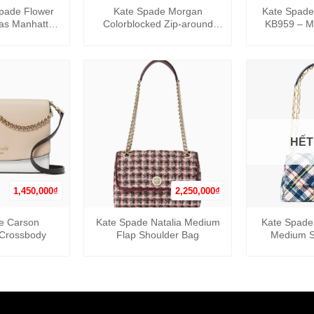
pade Flower
Kate Spade Morgan
Kate Spade
as Manhattan
Colorblocked Zip-around
KB959 – M
 – Màu Cam
Continental Wallet – Màu
Beige
HẾT
1,450,000
₫
2,250,000
₫
+
+
e Carson
Kate Spade Natalia Medium
Kate Spade
 Crossbody
Flap Shoulder Bag
Medium S