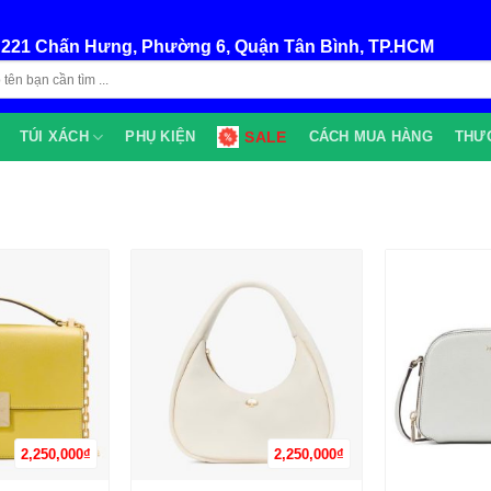
:
221 Chấn Hưng, Phường 6, Quận Tân Bình, TP.HCM
TÚI XÁCH
PHỤ KIỆN
SALE
CÁCH MUA HÀNG
THƯ
2,250,000
₫
2,250,000
₫
+
+