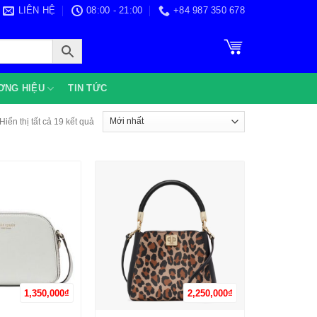
LIÊN HỆ
08:00 - 21:00
+84 987 350 678
ƠNG HIỆU
TIN TỨC
Được
Hiển thị tất cả 19 kết quả
sắp
xếp
theo
mới
nhất
1,350,000
₫
2,250,000
₫
+