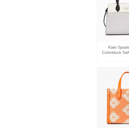
+
Kate Spad
Colorblock Saf
Small Satc
Xám/T
+