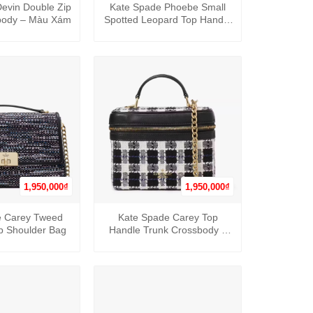
evin Double Zip
Kate Spade Phoebe Small
body – Màu Xám
Spotted Leopard Top Handle
Satchel
1,950,000
₫
1,950,000
₫
+
e Carey Tweed
Kate Spade Carey Top
p Shoulder Bag
Handle Trunk Crossbody –
Tweed Fabric