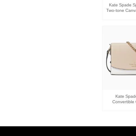
Kate Spade S
Two-tone Canv
Small Tote
+
Kate Spad
Convertible