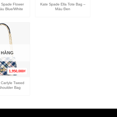
 Spade Flower
Kate Spade Ella Tote Bag –
àu Blue/White
Màu Đen
 HÀNG
1,950,000
₫
 Carlyle Tweed
houlder Bag