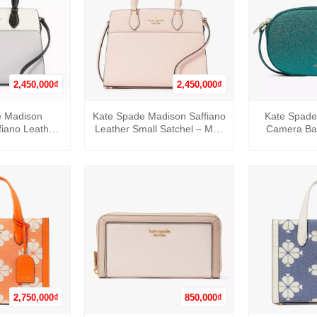
2,450,000
₫
2,450,000
₫
+
+
e Madison
Kate Spade Madison Saffiano
Kate Spade
fiano Leather
Leather Small Satchel – Màu
Camera Ba
hel – Màu
Hồng
rắng
2,750,000
₫
850,000
₫
+
+