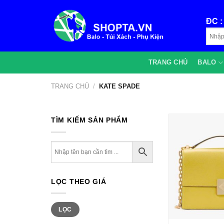
Bỏ
qua
ĐC 
nội
dung
TRANG CHỦ
BALO
TRANG CHỦ
/
KATE SPADE
TÌM KIẾM SẢN PHẨM
LỌC THEO GIÁ
Giá
Giá
LỌC
+
thấp
cao
nhất
nhất