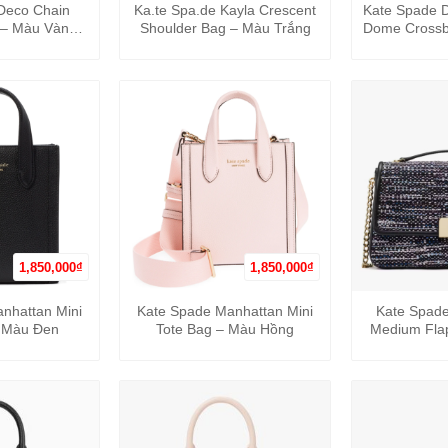
Deco Chain
Ka.te Spa.de Kayla Crescent
Kate Spade D
 – Màu Vàng
Shoulder Bag – Màu Trắng
Dome Cross
nh
1,850,000
₫
1,850,000
₫
+
+
nhattan Mini
Kate Spade Manhattan Mini
Kate Spad
– Màu Đen
Tote Bag – Màu Hồng
Medium Fla