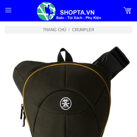
Bỏ
qua
nội
dung
TRANG CHỦ
/
CRUMPLER