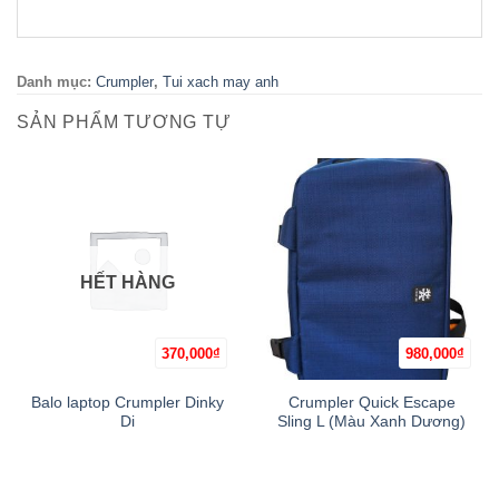
Danh mục:
Crumpler
,
Tui xach may anh
SẢN PHẨM TƯƠNG TỰ
HẾT HÀNG
370,000
₫
980,000
₫
Balo laptop Crumpler Dinky
Crumpler Quick Escape
Di
Sling L (Màu Xanh Dương)