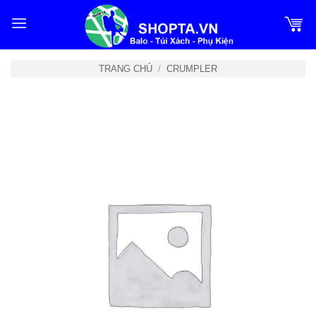
Bỏ
qua
nội
dung
TRANG CHỦ
/
CRUMPLER