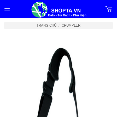
Bỏ
qua
nội
dung
TRANG CHỦ
/
CRUMPLER