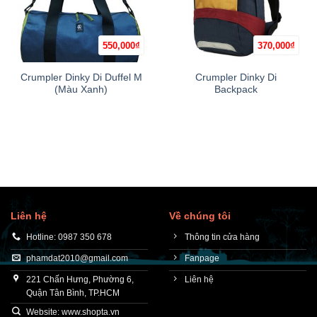
550,000
₫
370,000
₫
Crumpler Dinky Di Duffel M
Crumpler Dinky Di
(Màu Xanh)
Backpack
Liên hệ
Về chúng tôi
Hotline: 0987 350 678
Thông tin cửa hàng
phamdat2010@gmail.com
Fanpage
221 Chấn Hưng, Phường 6,
Liên hệ
Quận Tân Bình, TP.HCM
Website: www.shopta.vn