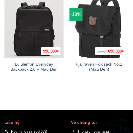
-13%
Giá
Giá
950,000
₫
650,000
₫
750,000
₫
gốc
hiện
là:
tại
750,000₫.
là:
Lululemon Everyday
Fjallraven Foldsack No.1
650,0
Backpack 2.0 – Màu Đen
(Màu Đen)
Liên hệ
Về chúng tôi
Hotline: 0987 350 678
Thông tin cửa hàng