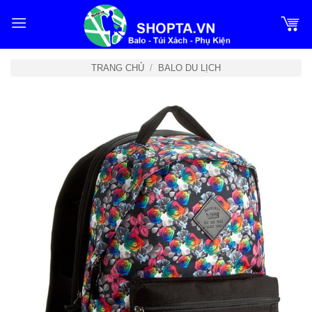
Bỏ
qua
nội
dung
TRANG CHỦ
/
BALO DU LỊCH