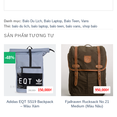
Danh mục:
Balo Du Lịch
,
Balo Laptop
,
Balo Teen
,
Vans
Thẻ:
balo du lich
,
balo laptop
,
balo teen
,
balo vans
,
shop balo
SẢN PHẨM TƯƠNG TỰ
-48%
Giá
Giá
150,000
₫
950,000
₫
290,000
₫
gốc
hiện
là:
tại
290,000₫.
là:
Adidas EQT SS19 Backpack
Fjallraven Rucksack No.21
150,000₫.
– Màu Xám
Medium (Màu Nâu)