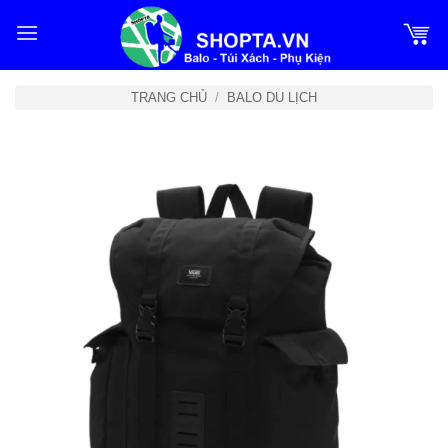
Bỏ
qua
nội
dung
TRANG CHỦ
/
BALO DU LỊCH