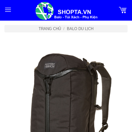
Bỏ
qua
nội
dung
TRANG CHỦ
/
BALO DU LỊCH