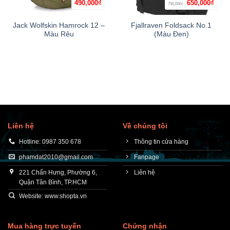
Giá
Giá
490,000
₫
650,000
₫
750,000
₫
gốc
hiện
là:
tại
750,000₫.
là:
Jack Wolfskin Hamrock 12 –
Fjallraven Foldsack No.1
650,0
Màu Rêu
(Màu Đen)
Liên hệ
Về chúng tôi
Hotline: 0987 350 678
Thông tin cửa hàng
phamdat2010@gmail.com
Fanpage
221 Chấn Hưng, Phường 6,
Liên hệ
Quận Tân Bình, TP.HCM
Website: www.shopta.vn
Mua hàng trực tuyến
Chứng nhận