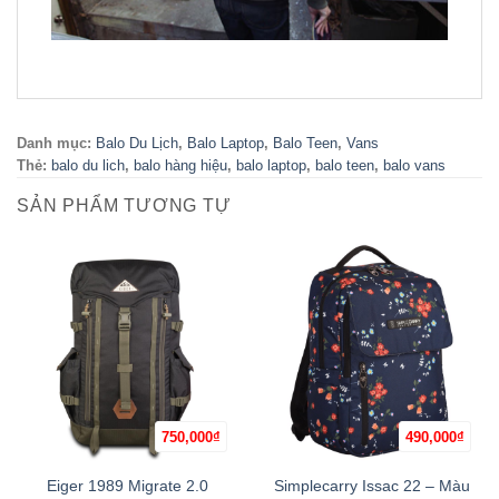
Danh mục:
Balo Du Lịch
,
Balo Laptop
,
Balo Teen
,
Vans
Thẻ:
balo du lich
,
balo hàng hiệu
,
balo laptop
,
balo teen
,
balo vans
SẢN PHẨM TƯƠNG TỰ
750,000
₫
490,000
₫
Eiger 1989 Migrate 2.0
Simplecarry Issac 22 – Màu