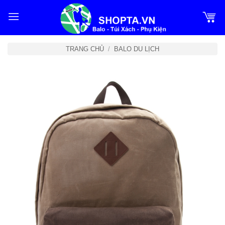
Bỏ
qua
nội
dung
TRANG CHỦ
/
BALO DU LỊCH