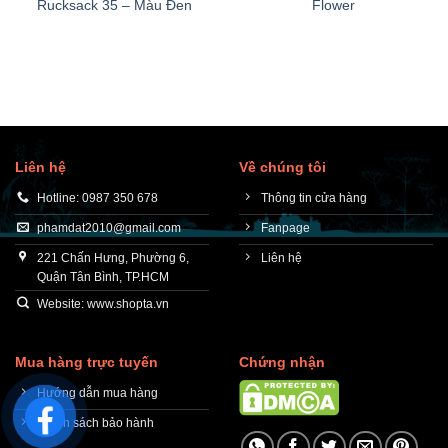
Rucksack 35 – Màu Đen
Flower
Liên hệ
Về chúng tôi
Hotline: 0987 350 678
Thông tin cửa hàng
phamdat2010@gmail.com
Fanpage
221 Chấn Hưng, Phường 6,
Liên hệ
Quận Tân Bình, TP.HCM
Website: www.shopta.vn
Mua hàng trực tuyến
Chứng nhận
Hướng dẫn mua hàng
Chính sách bảo hành