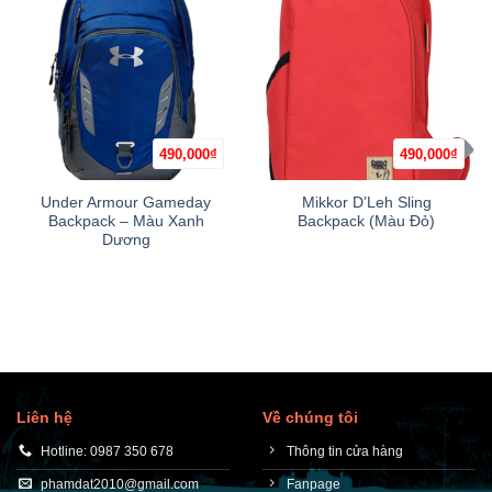
490,000
₫
490,000
₫
Under Armour Gameday
Mikkor D’Leh Sling
Backpack – Màu Xanh
Backpack (Màu Đỏ)
Dương
Liên hệ
Về chúng tôi
Hotline: 0987 350 678
Thông tin cửa hàng
phamdat2010@gmail.com
Fanpage