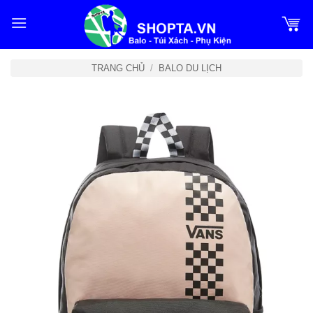
Bỏ
qua
nội
dung
TRANG CHỦ
/
BALO DU LỊCH