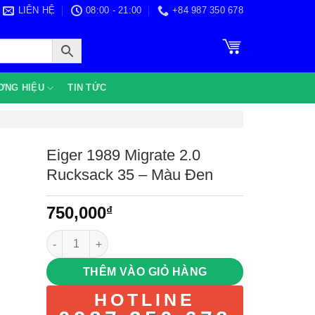
LIÊN HỆ
08:00 - 21:00
+84 987 350 678
ƠNG HIỆU
TIN TỨC
Eiger 1989 Migrate 2.0
Rucksack 35 – Màu Đen
750,000
₫
Eiger 1989 Migrate 2.0 Rucksack 35 – Màu Đen số lượn
THÊM VÀO GIỎ HÀNG
HOTLINE