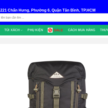
:
221 Chấn Hưng, Phường 6, Quận Tân Bình, TP.HCM
TÚI XÁCH
PHỤ KIỆN
SALE
CÁCH MUA HÀNG
THƯ