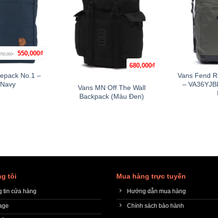
Giá
Giá
550,000
₫
750,000
+
₫
gốc
hiện
là:
tại
680,000
₫
+
Hết hàng
750,000₫.
là:
tepack No.1 –
Vans Fend R
550,000₫.
Navy
– VA36YJB
Vans MN Off The Wall
Backpack (Màu Đen)
g tôi
Mua hàng trực tuyến
 tin cửa hàng
Hướng dẫn mua hàng
age
Chính sách bảo hành