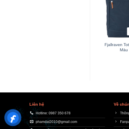
+
Fjallraven To
Màu 
Liên hệ
Về chún
Hotline: 0987 350 678
Thông
phamdat2010@gmail.com
Fanp