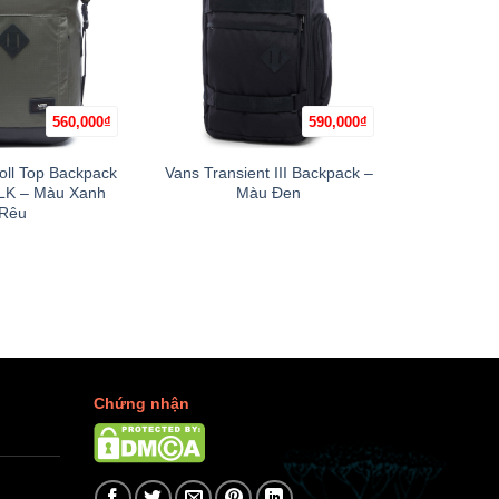
560,000
₫
590,000
₫
+
+
oll Top Backpack
Vans Transient III Backpack –
Fjallrav
LK – Màu Xanh
Màu Đen
(
Rêu
Chứng nhận