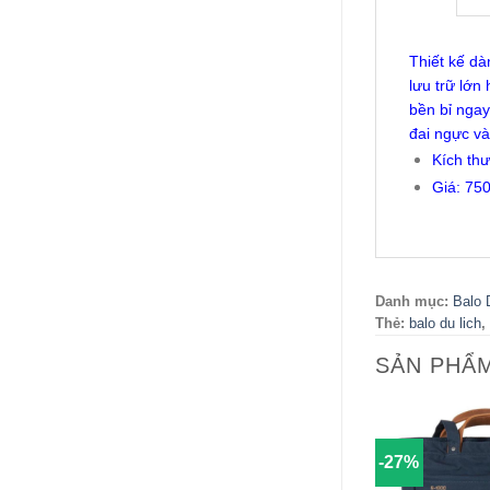
Thiết kế dà
lưu trữ lớn
bền bỉ ngay
đai ngực và
Kích th
Giá: 75
Danh mục:
Balo 
Thẻ:
balo du lich
,
SẢN PHẨ
-27%