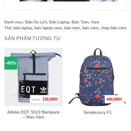
Danh mục:
Balo Du Lịch
,
Balo Laptop
,
Balo Teen
,
Vans
Thẻ:
balo laptop
,
balo laptop vans
,
balo teen
,
balo vans
,
shop balo vans
SẢN PHẨM TƯƠNG TỰ
-48%
Giá
Giá
150,000
₫
440,000
₫
290,000
₫
gốc
hiện
là:
tại
290,000₫.
là:
Adidas EQT SS19 Backpack
Simplecarry F1
150,000₫.
– Màu Xám