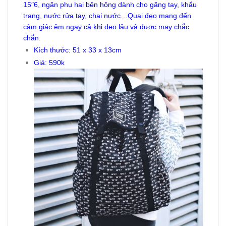
15″6, ngăn phụ hai bên hông dành cho găng tay, khẩu
trang, nước rửa tay, chai nước…Quai đeo mang đến
cảm giác êm ngay cả khi đeo lâu và được may chắc
chắn.
Kích thước: 51 x 33 x 13cm
Giá: 590k