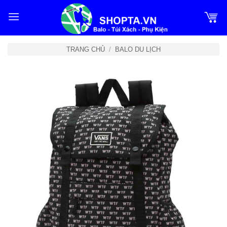
Bỏ
qua
nội
dung
TRANG CHỦ
/
BALO DU LỊCH