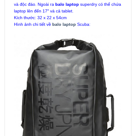
và độc đáo. Ngoài ra
balo laptop
superdry có thể chứa
laptop lên đến 17″ và cả tablet.
Kích thước: 32 x 22 x 54cm
Hình ảnh chi tiết về
balo laptop
Scuba: