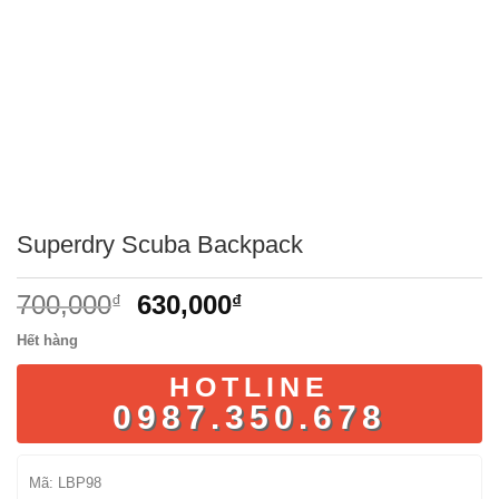
Superdry Scuba Backpack
Giá
Giá
700,000
630,000
₫
₫
gốc
hiện
Hết hàng
là:
tại
700,000₫.
là:
HOTLINE
630,000₫.
0987.350.678
Mã:
LBP98