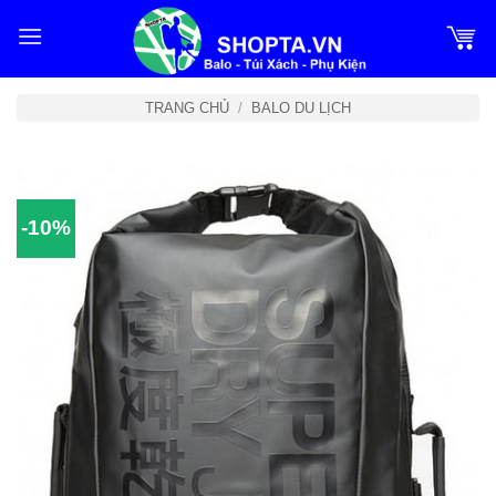
Bỏ
qua
nội
dung
TRANG CHỦ
/
BALO DU LỊCH
-10%