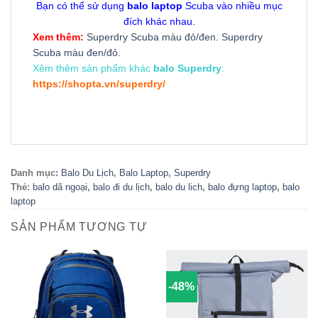
Bạn có thể sử dụng
balo laptop
Scuba vào nhiều mục
đích khác nhau.
Xem thêm:
Superdry Scuba màu đỏ/đen
.
Superdry
Scuba màu đen/đỏ
.
Xêm thêm sản phẩm khác
balo Superdry
:
https://shopta.vn/superdry/
Danh mục:
Balo Du Lịch
,
Balo Laptop
,
Superdry
Thẻ:
balo dã ngoại
,
balo đi du lịch
,
balo du lich
,
balo đựng laptop
,
balo
laptop
SẢN PHẨM TƯƠNG TỰ
-48%