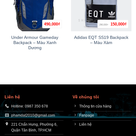
Giá
Giá
490,000
₫
150,000
₫
290,000
₫
gốc
hiện
là:
tại
290,000₫.
là:
Under Armour Gameday
Adidas EQT SS19 Backpack
150,0
Backpack – Màu Xanh
– Màu Xám
Dương
Liên hệ
Về chúng tôi
Hotline: 0987 350 678
Thông tin cửa hàng
phamdat2010@gmail.com
Fanpage
221 Chấn Hưng, Phường 6,
Liên hệ
Quận Tân Bình, TP.HCM