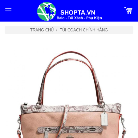
Bỏ
qua
nội
dung
TRANG CHỦ
/
TÚI COACH CHÍNH HÃNG