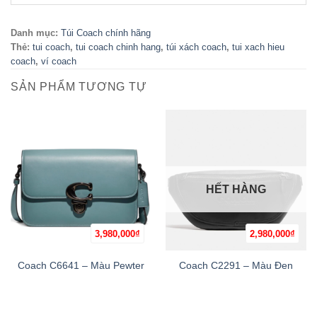
Danh mục:
Túi Coach chính hãng
Thẻ:
tui coach
,
tui coach chinh hang
,
túi xách coach
,
tui xach hieu
coach
,
ví coach
SẢN PHẨM TƯƠNG TỰ
HẾT HÀNG
3,980,000
₫
2,980,000
₫
Coach C6641 – Màu Pewter
Coach C2291 – Màu Đen