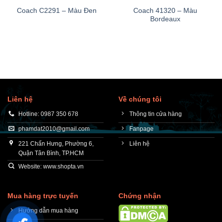
Coach 41320 – Màu
Coach C2291 – Màu Đen
Bordeaux
Liên hệ
Về chúng tôi
Hotline: 0987 350 678
Thông tin cửa hàng
phamdat2010@gmail.com
Fanpage
221 Chấn Hưng, Phường 6,
Liên hệ
Quận Tân Bình, TP.HCM
Website: www.shopta.vn
Mua hàng trực tuyến
Chứng nhận
Hướng dẫn mua hàng