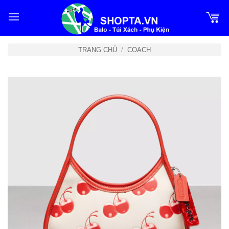
Bỏ
qua
nội
dung
TRANG CHỦ
/
COACH