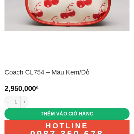
Coach CL754 – Màu Kem/Đỏ
2,950,000
₫
Coach CL754 - Màu Kem/Đỏ số lượng
THÊM VÀO GIỎ HÀNG
HOTLINE
0987.350.678