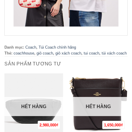
Danh mục:
Coach
,
Túi Coach chính hãng
Thẻ:
coachhouse
,
giỏ coach
,
giỏ xách coach
,
tui coach
,
túi xách coach
SẢN PHẨM TƯƠNG TỰ
HẾT HÀNG
HẾT HÀNG
2,980,000
₫
1,650,000
₫