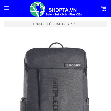
Bỏ
qua
nội
dung
TRANG CHỦ
/
BALO LAPTOP