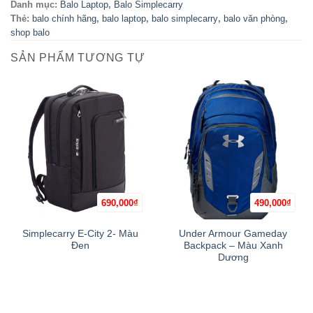
Danh mục:
Balo Laptop
,
Balo Simplecarry
Thẻ:
balo chính hãng
,
balo laptop
,
balo simplecarry
,
balo văn phòng
,
shop balo
SẢN PHẨM TƯƠNG TỰ
690,000
₫
490,000
₫
Simplecarry E-City 2- Màu
Under Armour Gameday
Đen
Backpack – Màu Xanh
Dương