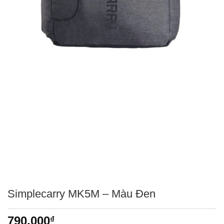
Simplecarry MK5M – Màu Đen
790,000
₫