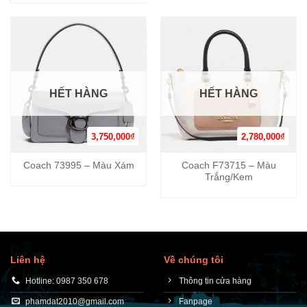
HẾT HÀNG
HẾT HÀNG
3,750,000
₫
2,780,000
₫
Coach 73995 – Màu Xám
Coach F73715 – Màu
Trắng/Kem
Liên hệ
Về chúng tôi
Hotline: 0987 350 678
Thông tin cửa hàng
phamdat2010@gmail.com
Fanpage