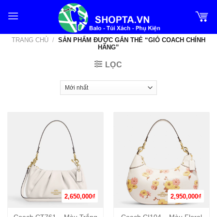
Bỏ
qua
nội
TRANG CHỦ
/
SẢN PHẨM ĐƯỢC GẮN THẺ “GIỎ COACH CHÍNH
dung
HÃNG”
LỌC
2,650,000
₫
2,950,000
₫