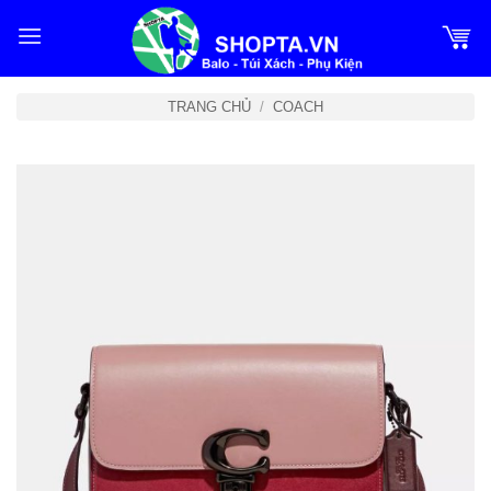
Bỏ
qua
nội
dung
TRANG CHỦ
/
COACH