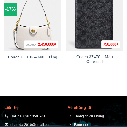
-17%
Giá
Giá
2,450,000
₫
750,000
₫
2,950,000
₫
gốc
hiện
là:
tại
2,950,000₫.
là:
Coach 37470 – Màu
Coach CH196 – Màu Trắng
2,450,000₫.
Charcoal
Liên hệ
Về chúng tôi
Hotline: 0987 350 678
Thông tin cửa hàng
phamdat2010@gmail.com
Fanpage