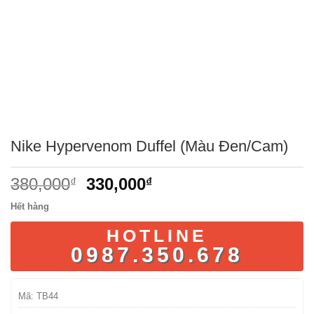
Nike Hypervenom Duffel (Màu Đen/Cam)
Giá
Giá
380,000
330,000
₫
₫
gốc
hiện
Hết hàng
là:
tại
380,000₫.
là:
HOTLINE
330,000₫.
0987.350.678
Mã:
TB44