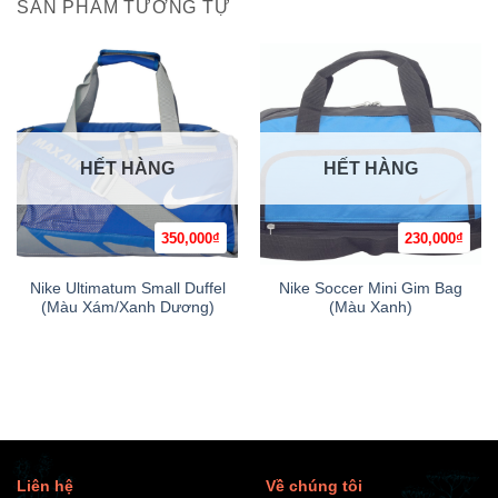
SẢN PHẨM TƯƠNG TỰ
HẾT HÀNG
HẾT HÀNG
350,000
₫
230,000
₫
Nike Ultimatum Small Duffel
Nike Soccer Mini Gim Bag
(Màu Xám/Xanh Dương)
(Màu Xanh)
Liên hệ
Về chúng tôi