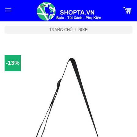
Bỏ
qua
nội
dung
TRANG CHỦ
/
NIKE
-13%