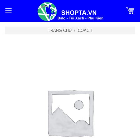
Bỏ
qua
nội
dung
TRANG CHỦ
/
COACH