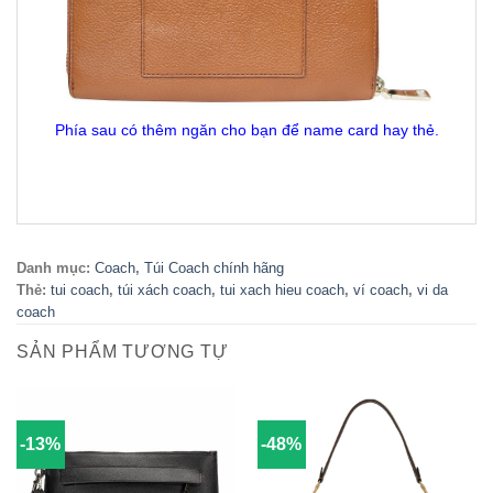
Phía sau có thêm ngăn cho bạn để name card hay thẻ.
Danh mục:
Coach
,
Túi Coach chính hãng
Thẻ:
tui coach
,
túi xách coach
,
tui xach hieu coach
,
ví coach
,
vi da
coach
SẢN PHẨM TƯƠNG TỰ
-13%
-48%