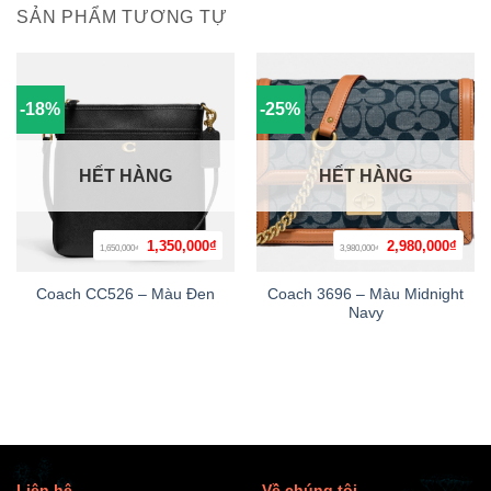
SẢN PHẨM TƯƠNG TỰ
-18%
-25%
HẾT HÀNG
HẾT HÀNG
Giá
Giá
Giá
Giá
1,350,000
₫
2,980,000
₫
1,650,000
3,980,000
₫
₫
gốc
hiện
gốc
hiện
là:
tại
là:
tại
1,650,000₫.
là:
3,980,000₫.
là:
Coach 3696 – Màu Midnight
Coach CC526 – Màu Đen
1,350,000₫.
2,980
Navy
Liên hệ
Về chúng tôi