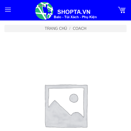
Bỏ
qua
nội
dung
TRANG CHỦ
/
COACH