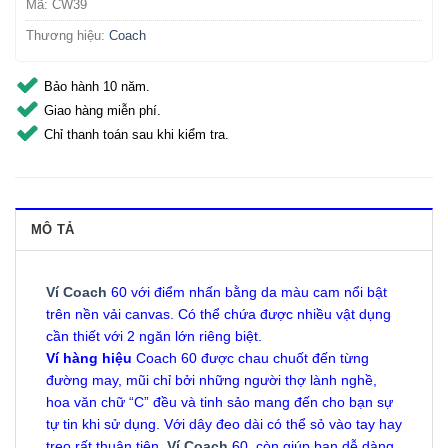
Mã:
CW39
Thương hiệu:
Coach
Bảo hành 10 năm.
Giao hàng miễn phí.
Chỉ thanh toán sau khi kiểm tra.
MÔ TẢ
Ví Coach
60 với điểm nhấn bằng da màu cam nổi bật
trên nền vải canvas. Có thể chứa được nhiều vật dụng
cần thiết với 2 ngăn lớn riêng biệt.
Ví hàng hiệu
Coach 60 được chau chuốt đến từng
đường may, mũi chỉ bởi những người thợ lành nghề,
hoa văn chữ “C” đều và tinh sảo mang đến cho bạn sự
tự tin khi sử dụng. Với dây đeo dài có thể sỏ vào tay hay
treo rất thuận tiện.
Ví Coach
60 còn giúp bạn dễ dàng