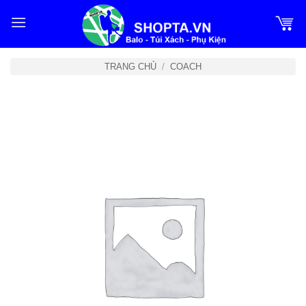
Bỏ
qua
nội
dung
TRANG CHỦ
/
COACH