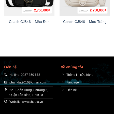
Giá
Giá
Giá
Giá
2,750,000
₫
2,750,000
₫
3,450,000
3,450,000
₫
₫
gốc
hiện
gốc
hiện
là:
tại
là:
tại
3,450,000₫.
là:
3,450,000₫.
là:
Coach CJ846 – Màu Đen
Coach CJ846 – Màu Trắng
2,750,000₫.
2,750
Liên hệ
Về chúng tôi
Hotline: 0987 350 678
Thông tin cửa hàng
phamdat2010@gmail.com
Fanpage
221 Chấn Hưng, Phường 6,
Liên hệ
Quận Tân Bình, TP.HCM
Website: www.shopta.vn