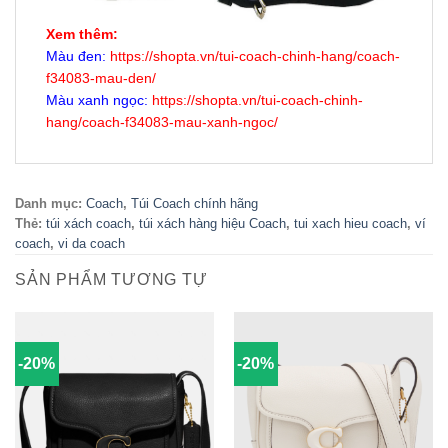
Xem thêm:
Màu đen:
https://shopta.vn/tui-coach-chinh-hang/coach-
f34083-mau-den/
Màu xanh ngọc:
https://shopta.vn/tui-coach-chinh-
hang/coach-f34083-mau-xanh-ngoc/
Danh mục:
Coach
,
Túi Coach chính hãng
Thẻ:
túi xách coach
,
túi xách hàng hiệu Coach
,
tui xach hieu coach
,
ví
coach
,
vi da coach
SẢN PHẨM TƯƠNG TỰ
-20%
-20%