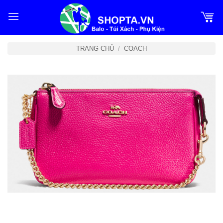
Bỏ
qua
nội
dung
TRANG CHỦ
/
COACH