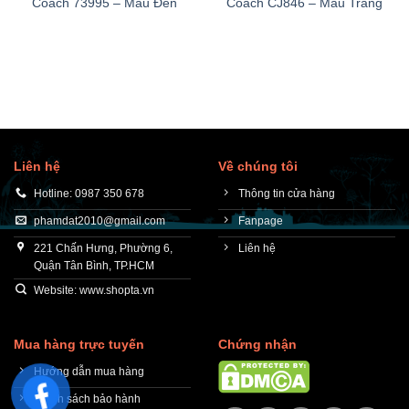
Coach 73995 – Màu Đen
Coach CJ846 – Màu Trắng
2,750
Liên hệ
Về chúng tôi
Hotline: 0987 350 678
Thông tin cửa hàng
phamdat2010@gmail.com
Fanpage
221 Chấn Hưng, Phường 6,
Liên hệ
Quận Tân Bình, TP.HCM
Website: www.shopta.vn
Mua hàng trực tuyến
Chứng nhận
Hướng dẫn mua hàng
Chính sách bảo hành