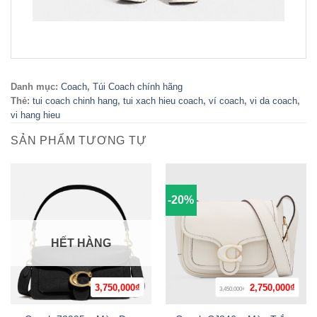
Danh mục:
Coach
,
Túi Coach chính hãng
Thẻ:
tui coach chinh hang
,
tui xach hieu coach
,
ví coach
,
vi da coach
,
vi hang hieu
SẢN PHẨM TƯƠNG TỰ
-20%
HẾT HÀNG
Giá
Giá
3,750,000
₫
2,750,000
₫
3,450,000
₫
gốc
hiện
là:
tại
3,450,000₫.
là: