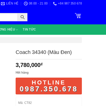
LIÊN HỆ
08:00 - 21:00
+84 987 350 678
ƠNG HIỆU
TIN TỨC
Coach 34340 (Màu Đen)
3,780,000
₫
Hết hàng
HOTLINE
0987.350.678
Mã:
CT82