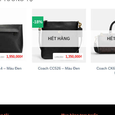
-18%
HẾT HÀNG
HẾ
Giá
Giá
Giá
Giá
1,950,000
₫
1,350,000
₫
,000
1,650,000
+
+
₫
₫
gốc
hiện
gốc
hiện
là:
tại
là:
tại
2,250,000₫.
là:
1,650,000₫.
là:
Coach CK6
4 – Màu Đen
Coach CC526 – Màu Đen
1,950,000₫.
1,350,000₫.