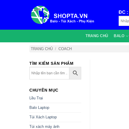
Bỏ
qua
ĐC 
nội
dung
TRANG CHỦ
BALO
TRANG CHỦ
/
COACH
TÌM KIẾM SẢN PHẨM
CHUYÊN MỤC
Lều Trại
Balo Laptop
Túi Xách Laptop
Túi xách máy ảnh