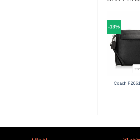
-13%
2,250
+
Coach F2861