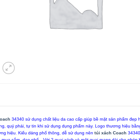
Coach
34340 sử dụng chất liệu da cao cấp giúp bề mặt sản phẩm đẹp 
ng, quý phái, tự tin khi sử dụng dụng phẩm này. Logo thương hiệu bằng
ơng hiệu. Kiểu dáng phổ thông, dễ sử dụng nên
túi xách Coach
34340 
m, mua sắm, dạo phố…Với 2 quai xách và một quai mang dài cho phép b