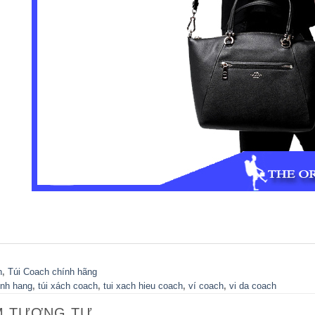
h
,
Túi Coach chính hãng
inh hang
,
túi xách coach
,
tui xach hieu coach
,
ví coach
,
vi da coach
M TƯƠNG TỰ