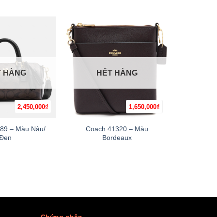
T HÀNG
HẾT HÀNG
H
2,450,000
₫
1,650,000
₫
+
+
89 – Màu Nâu/
Coach 41320 – Màu
Coach CH
Đen
Bordeaux