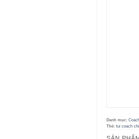
Danh mục:
Coac
Thẻ:
tui coach ch
SẢN PHẨ