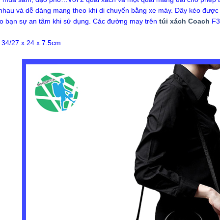
nhau và dễ dàng mang theo khi di chuyển bằng xe máy. Dây kéo được l
ho bạn sự an tâm khi sử dụng. Các đường may trên
túi xách Coach
F3
 34/27 x 24 x 7.5cm