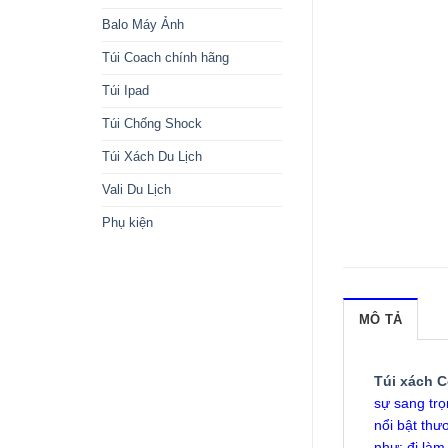
Balo Máy Ảnh
Túi Coach chính hãng
Túi Ipad
Túi Chống Shock
Túi Xách Du Lịch
Vali Du Lịch
Phụ kiện
MÔ TẢ
Túi xách 
sự sang trọ
nổi bật thư
như: đi là