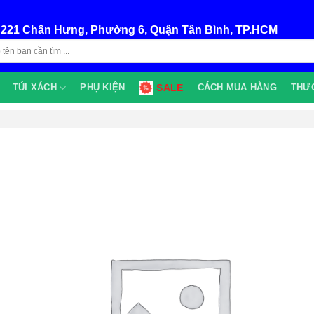
:
221 Chấn Hưng, Phường 6, Quận Tân Bình, TP.HCM
TÚI XÁCH
PHỤ KIỆN
SALE
CÁCH MUA HÀNG
THƯ