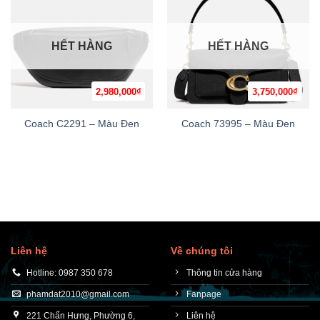
HẾT HÀNG
HẾT HÀNG
2,980,000
₫
3,750,000
₫
Coach C2291 – Màu Đen
Coach 73995 – Màu Đen
Liên hệ
Về chúng tôi
Hotline: 0987 350 678
Thông tin cửa hàng
phamdat2010@gmail.com
Fanpage
221 Chấn Hưng, Phường 6,
Liên hệ