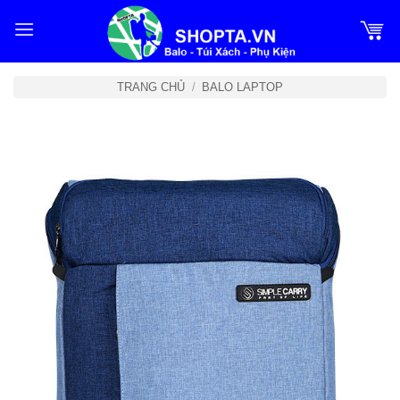
Bỏ
qua
nội
dung
TRANG CHỦ
/
BALO LAPTOP