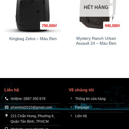
HẾT HÀNG
790,000
₫
940,000
₫
Mystery Ranch Urban
Kingbag Zelos – Màu Đen
Assault 24 – Màu Đen
Liên hệ
Về chúng tôi
Hotline: 0987 350 678
Thông tin cửa hàng
phamdat2010@gmail.com
Fanpage
221 Chấn Hưng, Phường 6,
Liên hệ
Quận Tân Bình, TP.HCM