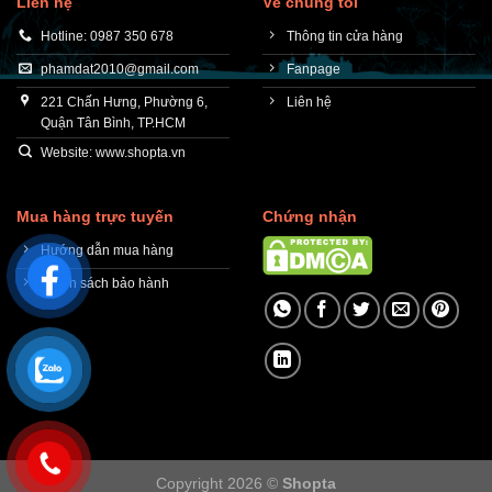
Liên hệ
Về chúng tôi
Hotline: 0987 350 678
Thông tin cửa hàng
phamdat2010@gmail.com
Fanpage
221 Chấn Hưng, Phường 6,
Liên hệ
Quận Tân Bình, TP.HCM
Website: www.shopta.vn
Mua hàng trực tuyến
Chứng nhận
Hướng dẫn mua hàng
Chính sách bảo hành
Copyright 2026 ©
Shopta