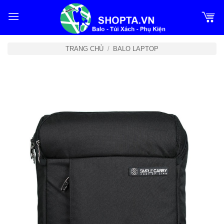
Bỏ
qua
nội
dung
TRANG CHỦ
/
BALO LAPTOP