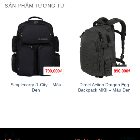
SẢN PHẨM TƯƠNG TỰ
790,000
₫
890,000
₫
Simplecarry R-City – Màu
Direct Action Dragon Egg
Đen
Backpack MKII – Màu Đen