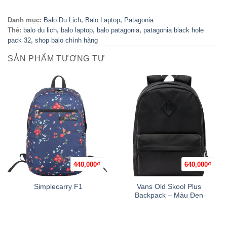
Danh mục:
Balo Du Lịch
,
Balo Laptop
,
Patagonia
Thẻ:
balo du lich
,
balo laptop
,
balo patagonia
,
patagonia black hole
pack 32
,
shop balo chính hãng
SẢN PHẨM TƯƠNG TỰ
440,000
₫
640,000
₫
Vans Old Skool Plus
Simplecarry F1
Backpack – Màu Đen