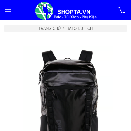
Bỏ
qua
nội
dung
TRANG CHỦ
/
BALO DU LỊCH