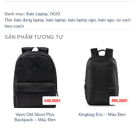
Danh mục:
Balo Laptop
,
OGIO
Thẻ:
balo đựng laptop
,
balo laptop
,
balo laptop ogio
,
balo ogio
,
tui xach
hieu coach
SẢN PHẨM TƯƠNG TỰ
640,000
₫
490,000
₫
Vans Old Skool Plus
Kingbag Eric – Màu Đen
Backpack – Màu Đen