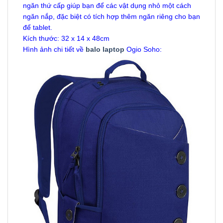
ngăn thứ cấp giúp bạn để các vật dụng nhỏ một cách
ngăn nắp, đặc biệt có tích hợp thêm ngăn riêng cho bạn
để tablet.
Kích thước: 32 x 14 x 48cm
Hình ảnh chi tiết về
balo laptop
Ogio Soho: