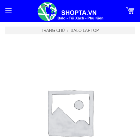
Bỏ
qua
nội
dung
TRANG CHỦ
/
BALO LAPTOP