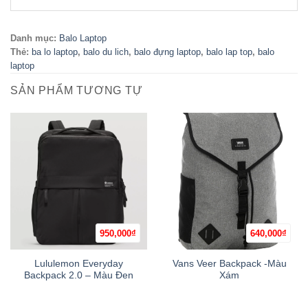
Danh mục:
Balo Laptop
Thẻ:
ba lo laptop
,
balo du lich
,
balo đựng laptop
,
balo lap top
,
balo
laptop
SẢN PHẨM TƯƠNG TỰ
950,000
₫
640,000
₫
Lululemon Everyday
Vans Veer Backpack -Màu
Backpack 2.0 – Màu Đen
Xám