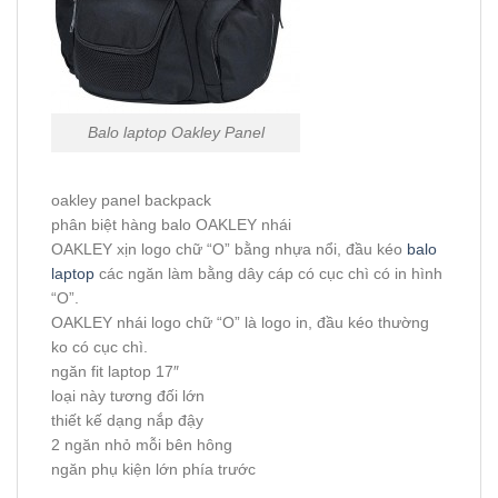
Balo laptop Oakley Panel
oakley panel backpack
phân biệt hàng balo OAKLEY nhái
OAKLEY xịn logo chữ “O” bằng nhựa nổi, đầu kéo
balo
laptop
các ngăn làm bằng dây cáp có cục chì có in hình
“O”.
OAKLEY nhái logo chữ “O” là logo in, đầu kéo thường
ko có cục chì.
ngăn fit laptop 17″
loại này tương đối lớn
thiết kế dạng nắp đậy
2 ngăn nhỏ mỗi bên hông
ngăn phụ kiện lớn phía trước