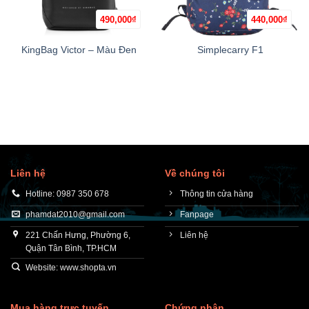
490,000
₫
440,000
₫
KingBag Victor – Màu Đen
Simplecarry F1
Liên hệ
Về chúng tôi
Hotline: 0987 350 678
Thông tin cửa hàng
phamdat2010@gmail.com
Fanpage
221 Chấn Hưng, Phường 6,
Liên hệ
Quận Tân Bình, TP.HCM
Website: www.shopta.vn
Mua hàng trực tuyến
Chứng nhận