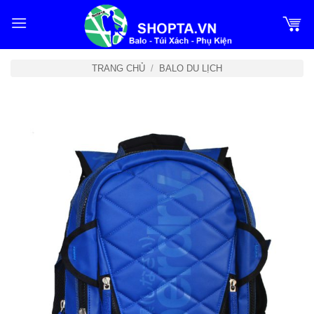
Bỏ
qua
nội
dung
TRANG CHỦ
/
BALO DU LỊCH