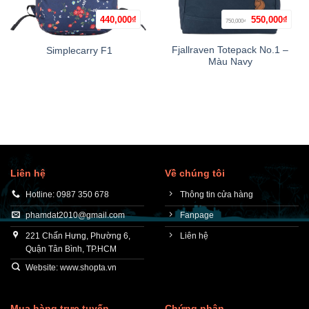
Giá
Giá
440,000
₫
550,000
₫
750,000
₫
gốc
hiện
là:
tại
750,000₫.
là:
Fjallraven Totepack No.1 –
Simplecarry F1
550,0
Màu Navy
Liên hệ
Về chúng tôi
Hotline: 0987 350 678
Thông tin cửa hàng
phamdat2010@gmail.com
Fanpage
221 Chấn Hưng, Phường 6,
Liên hệ
Quận Tân Bình, TP.HCM
Website: www.shopta.vn
Mua hàng trực tuyến
Chứng nhận