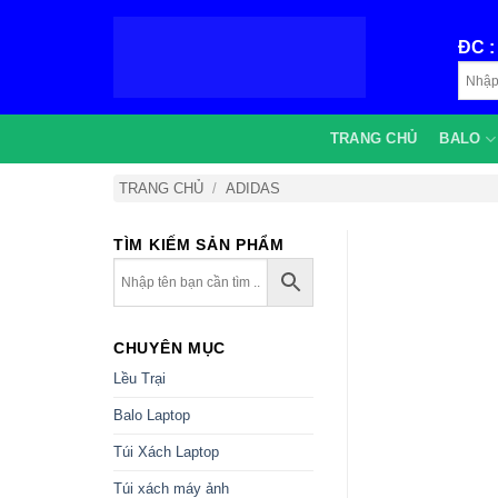
Bỏ
qua
ĐC 
nội
dung
TRANG CHỦ
BALO
TRANG CHỦ
/
ADIDAS
TÌM KIẾM SẢN PHẨM
CHUYÊN MỤC
Lều Trại
Balo Laptop
Túi Xách Laptop
Túi xách máy ảnh