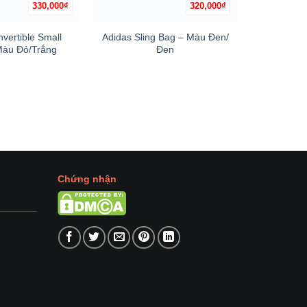
330,000
₫
320,000
₫
+
+
vertible Small
Adidas Sling Bag – Màu Đen/
Adidas E
 Màu Đỏ/Trắng
Đen
– 
Chứng nhận