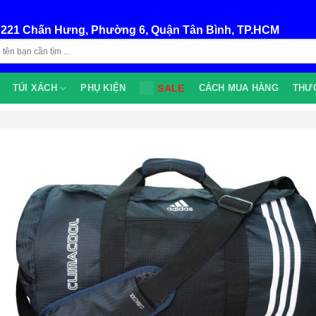
:
221 Chấn Hưng, Phường 6, Quận Tân Bình, TP.HCM
TÚI XÁCH
PHỤ KIỆN
SALE
CÁCH MUA HÀNG
THƯ