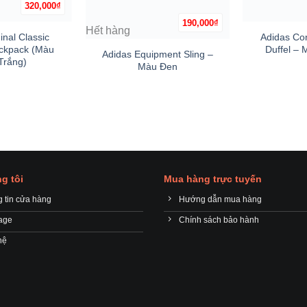
320,000
₫
+
190,000
₫
+
Hết hàng
inal Classic
Adidas Con
ckpack (Màu
Duffel –
Adidas Equipment Sling –
Trắng)
Màu Đen
g tôi
Mua hàng trực tuyến
 tin cửa hàng
Hướng dẫn mua hàng
age
Chính sách bảo hành
hệ