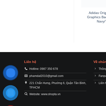
+
Adidas Orig
Graphics Ba
Navy/
Liên hệ
Về chún
Hotline: 0987 350 678
Thông
phamdat2010@gmail.com
Fanp
221 Chấn Hưng, Phường 6, Quận Tân Bình,
Liên 
TP.HCM
Website: www.shopta.vn