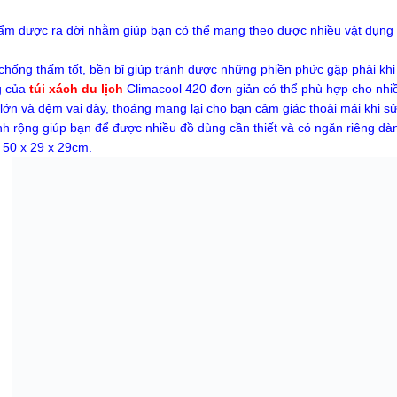
m được ra đời nhằm giúp bạn có thể mang theo được nhiều vật dụng cầ
 chống thấm tốt, bền bỉ giúp tránh được những phiền phức gặp phải kh
g của
túi xách du lịch
Climacool 420 đơn giản có thể phù hợp cho nhi
lớn và đệm vai dày, thoáng mang lại cho bạn cảm giác thoải mái khi sử
h rộng giúp bạn để được nhiều đồ dùng cần thiết và có ngăn riêng dà
 50 x 29 x 29cm.