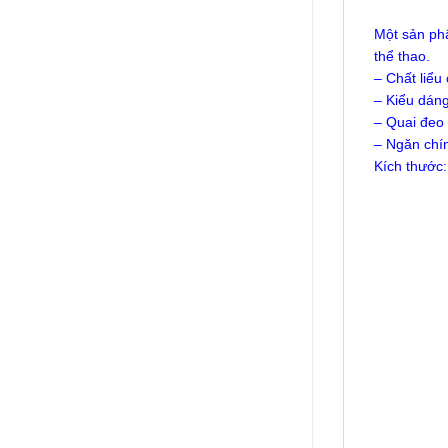
Một sản phẩ
thể thao.
– Chất liểu
– Kiểu dán
– Quai đeo 
– Ngăn chín
Kích thước: