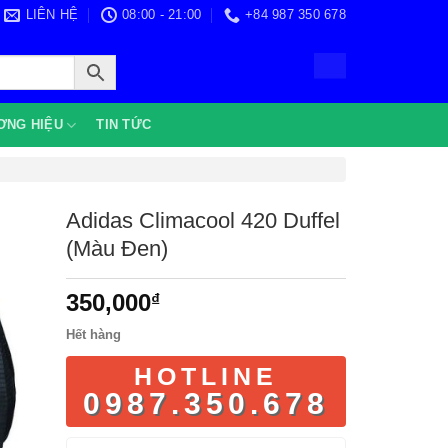
LIÊN HỆ
08:00 - 21:00
+84 987 350 678
ƠNG HIỆU
TIN TỨC
Adidas Climacool 420 Duffel
(Màu Đen)
350,000
₫
Hết hàng
HOTLINE
0987.350.678