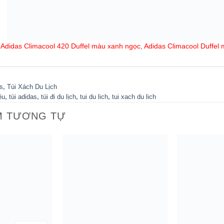
Adidas Climacool 420 Duffel màu xanh ngọc
, Adidas Climacool Duffel 
s
,
Túi Xách Du Lịch
ệu
,
túi adidas
,
túi đi du lịch
,
tui du lich
,
tui xach du lich
M TƯƠNG TỰ