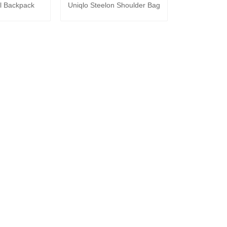
450,000₫.
là:
el Backpack
Uniqlo Steelon Shoulder Bag
300,000₫.