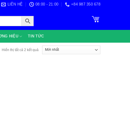
LIÊN HỆ
08:00 - 21:00
+84 987 350 678
ƠNG HIỆU
TIN TỨC
Được
Hiển thị tất cả 2 kết quả
sắp
xếp
theo
mới
nhất