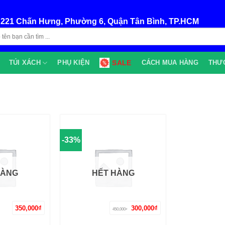
:
221 Chấn Hưng, Phường 6, Quận Tân Bình, TP.HCM
TÚI XÁCH
PHỤ KIỆN
SALE
CÁCH MUA HÀNG
THƯ
-33%
HÀNG
HẾT HÀNG
Giá
Giá
350,000
₫
300,000
₫
450,000
+
₫
gốc
hiện
là:
tại