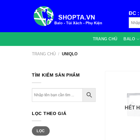
Bỏ
qua
ĐC 
nội
dung
TRANG CHỦ
BALO
TRANG CHỦ
/
UNIQLO
TÌM KIẾM SẢN PHẨM
HẾT 
LỌC THEO GIÁ
Giá
Giá
LỌC
+
thấp
cao
nhất
nhất