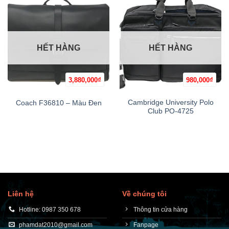
HẾT HÀNG
HẾT HÀNG
3,880,000
₫
980,000
₫
Cambridge University Polo
Coach F36810 – Màu Đen
Club PO-4725
Liên hệ
Về chúng tôi
Hotline: 0987 350 678
Thông tin cửa hàng
phamdat2010@gmail.com
Fanpage