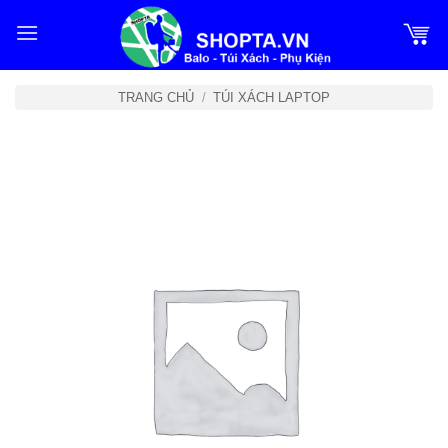
Bỏ
qua
nội
dung
TRANG CHỦ
/
TÚI XÁCH LAPTOP