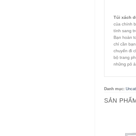
Túi xách d
của chính b
tính sang t
Bạn hoàn to
chỉ cần bạn
chuyến đi c
bộ trang ph
những pô ản
Danh mục:
Uncat
SẢN PHẨ