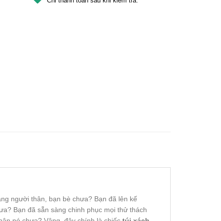
ng người thân, bạn bè chưa? Bạn đã lên kế
hưa? Bạn đã sẵn sàng chinh phục mọi thử thách
nhận nó chưa? Vâng, đây chính là chiếc
túi xách