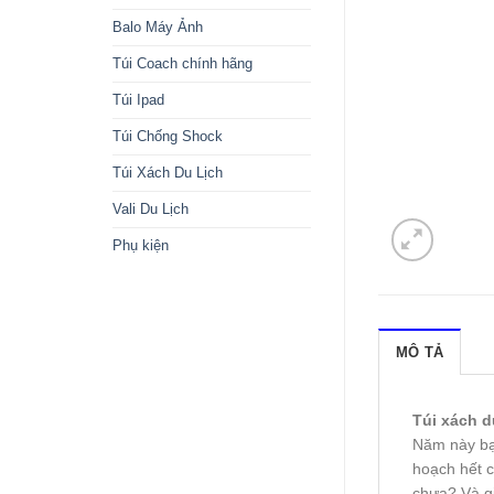
Balo Máy Ảnh
Túi Coach chính hãng
Túi Ipad
Túi Chống Shock
Túi Xách Du Lịch
Vali Du Lịch
Phụ kiện
MÔ TẢ
Túi xách d
Năm này bạ
hoạch hết c
chưa? Và gi