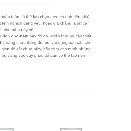
oàn toàn có thể lựa chọn theo cá tính riêng biệt
 tinh nghịch đáng yêu, hoặc giả chẳng là sự cá
ch cho năm này về.
u lịch cho năm
này rồi đó. Mọi vật dụng cần thiết
ó khả năng chứa đựng đủ mọi vật dụng bạn cần cho
ng gian để cất chứa nữa, hãy sắm cho mình những
 bộ trang sức quý phái, để bạn có thể tạo nên