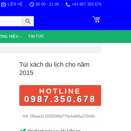
LIÊN HỆ
08:00 - 21:00
+84 987 350 678
ƠNG HIỆU
TIN TỨC
Túi xách du lịch cho năm
2015
HOTLINE
0987.350.678
Mã:
09aae2c155593f8d775b4a0b5a37944b
Chỉ thanh toán sau khi kiểm tra.