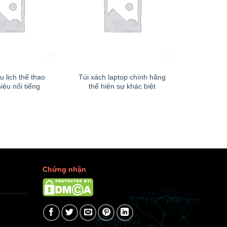
+
+
u lịch thể thao
Túi xách laptop chính hãng
Balo du l
iệu nổi tiếng
thể hiện sự khác biệt
chọ
Chứng nhận