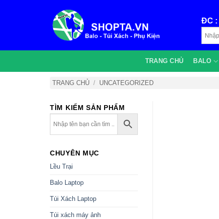
Bỏ
qua
ĐC 
nội
dung
TRANG CHỦ
BALO
TRANG CHỦ
/
UNCATEGORIZED
TÌM KIẾM SẢN PHẨM
CHUYÊN MỤC
Lều Trại
Balo Laptop
Túi Xách Laptop
Túi xách máy ảnh