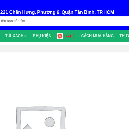
:
221 Chấn Hưng, Phường 6, Quận Tân Bình, TP.HCM
TÚI XÁCH
PHỤ KIỆN
SALE
CÁCH MUA HÀNG
THƯ