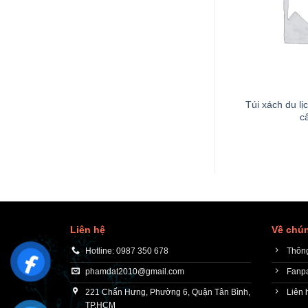
+
Túi xách du lị
c
Liên hệ
Về chún
Hotline: 0987 350 678
Thông
phamdat2010@gmail.com
Fanp
221 Chấn Hưng, Phường 6, Quận Tân Bình,
Liên 
TP.HCM