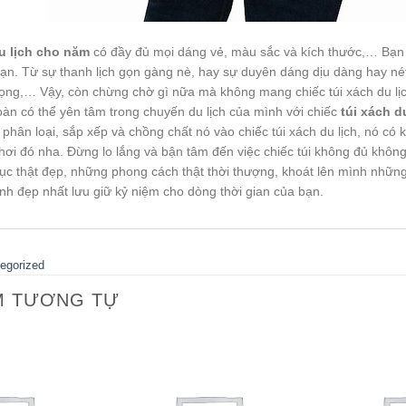
u lịch cho năm
có đầy đủ mọi dáng vẻ, màu sắc và kích thước,… Bạn h
ạn. Từ sự thanh lịch gọn gàng nè, hay sự duyên dáng dịu dàng hay nét
rọng,… Vậy, còn chừng chờ gì nữa mà không mang chiếc túi xách du lị
àn có thể yên tâm trong chuyến du lịch của mình với chiếc
túi xách d
 phân loại, sắp xếp và chồng chất nó vào chiếc túi xách du lịch, nó c
hơi đó nha. Đừng lo lắng và bận tâm đến việc chiếc túi không đủ khô
ục thật đẹp, những phong cách thật thời thượng, khoát lên mình những
h đẹp nhất lưu giữ kỷ niệm cho dòng thời gian của bạn.
egorized
M TƯƠNG TỰ