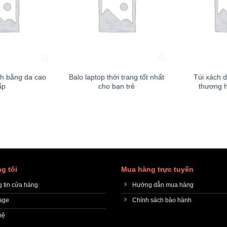
+
+
ch bằng da cao
Balo laptop thời trang tốt nhất
Túi xách d
ấp
cho bạn trẻ
thương h
g tôi
Mua hàng trực tuyến
 tin cửa hàng
Hướng dẫn mua hàng
age
Chính sách bảo hành
hệ