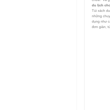
du lịch ch
Túi xách du
những chuyế
dụng như c
đơn giản, t