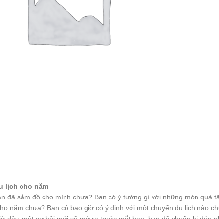
u lịch cho năm
n đã sắm đồ cho mình chưa? Bạn có ý tưởng gì với những món quà tặ
ho năm chưa? Bạn có bao giờ có ý định với một chuyến du lịch nào c
ờ đây, một cơ hội mới sẽ mở ra trước mắt bạn, bạn đã chuẩn bị đón 