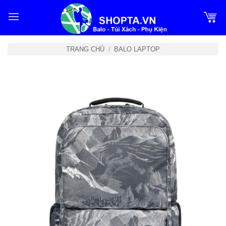
Bỏ
qua
nội
dung
TRANG CHỦ
/
BALO LAPTOP