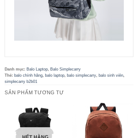
Danh mục:
Balo Laptop
,
Balo Simplecarry
Thẻ:
balo chính hãng
,
balo laptop
,
balo simplecarry
,
balo sinh viên
,
simplecarry b2b01
SẢN PHẨM TƯƠNG TỰ
HẾT HÀNG