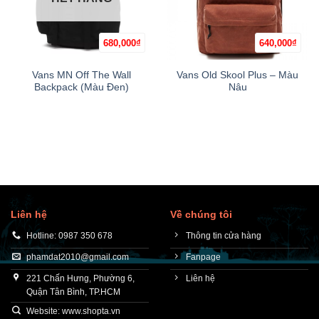
680,000
₫
640,000
₫
Vans MN Off The Wall
Vans Old Skool Plus – Màu
Backpack (Màu Đen)
Nâu
Liên hệ
Về chúng tôi
Hotline: 0987 350 678
Thông tin cửa hàng
phamdat2010@gmail.com
Fanpage
221 Chấn Hưng, Phường 6,
Liên hệ
Quận Tân Bình, TP.HCM
Website: www.shopta.vn