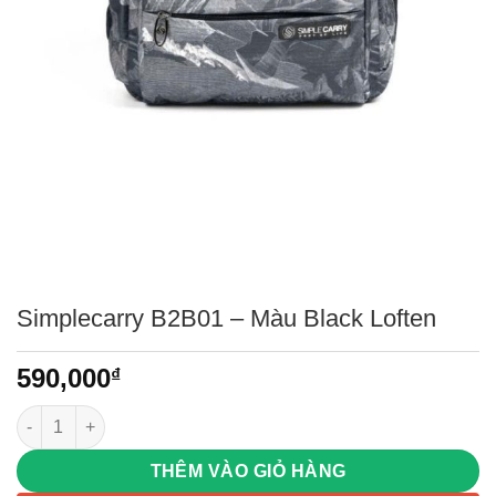
Simplecarry B2B01 – Màu Black Loften
590,000
₫
Simplecarry B2B01 - Màu Black Loften số lượng
THÊM VÀO GIỎ HÀNG