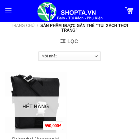
Bỏ
qua
nội
TRANG CHỦ
/
SẢN PHẨM ĐƯỢC GẮN THẺ “TÚI XÁCH THỜI
dung
TRANG”
LỌC
HẾT HÀNG
550,000
₫